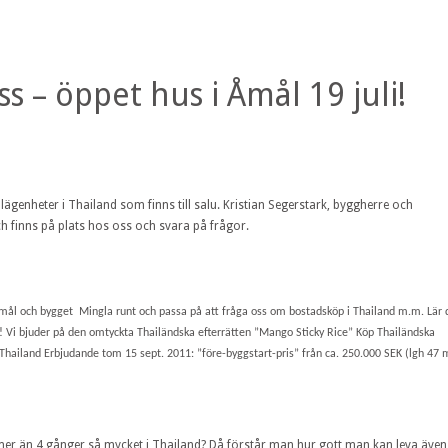
s – öppet hus i Åmål 19 juli!
ägenheter i Thailand som finns till salu. Kristian Segerstark, byggherre och
ch finns på plats hos oss och svara på frågor.
tmål och bygget Mingla runt och passa på att fråga oss om bostadsköp i Thailand m.m. Lär 
år! Vi bjuder på den omtyckta Thailändska efterrätten ”Mango Sticky Rice” Köp Thailändska
iland Erbjudande tom 15 sept. 2011: ”före-byggstart-pris” från ca. 250.000 SEK (lgh 47 
mer än 4 gånger så mycket i Thailand? Då förstår man hur gott man kan leva även