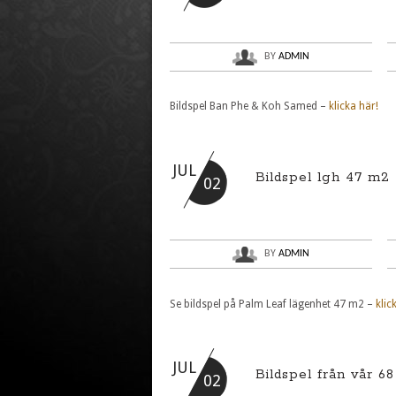
BY
ADMIN
Bildspel Ban Phe & Koh Samed –
klicka här!
JUL
Bildspel lgh 47 m2
02
BY
ADMIN
Se bildspel på Palm Leaf lägenhet 47 m2 –
klic
JUL
Bildspel från vår 6
02