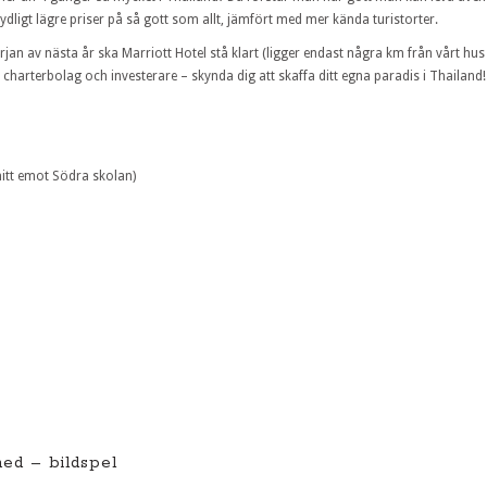
dligt lägre priser på så gott som allt, jämfört med mer kända turistorter.
rjan av nästa år ska Marriott Hotel stå klart (ligger endast några km från vårt hus
harterbolag och investerare – skynda dig att skaffa ditt egna paradis i Thailand!
mitt emot Södra skolan)
ed – bildspel