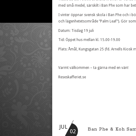
med små medel, särskilt i Ban Phe som har bety
I vinter öppnar svensk skola i Ban Phe och i bö
och lägenhetetsområde ”Palm Leaf”). Gör som c
Datum: Tisdag 19 juli
Tid: Öppet hus mellan kl. 15.00-19.00
Plats: Åmål, Kungsgatan 25 (fd. Arnells Kiosk 
Varmt välkommen – ta gärna med en vän!
Reseskafferiet.se
JUL
Ban Phe & Koh Sam
02