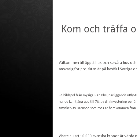
Kom och träffa os
Välkommen till öppet hus och se våra hus och l
ansvarig för projekten är på besök i Sverige o
Se bildspel från mysiga Ban Phe, närliggande utflyk
hur du kan tjäna upp till 7% av din investering per 
smycken av Darunee som nyss är hemkommen från Tha
Visste du att 10.000 svenska kronor är värda 