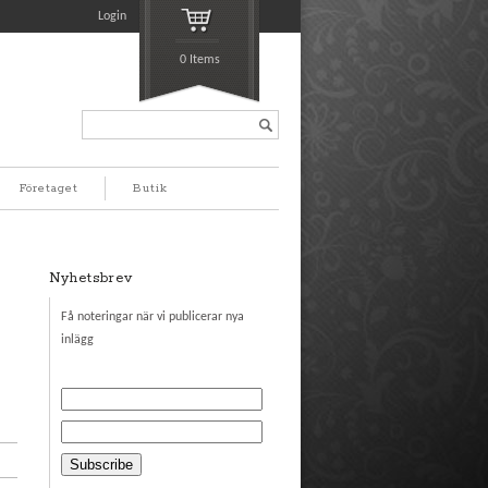
Login
0 Items
Search...
Företaget
Butik
Nyhetsbrev
Få noteringar när vi publicerar nya
inlägg