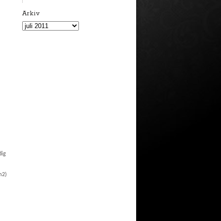
Arkiv
Arkiv
dig
m2)