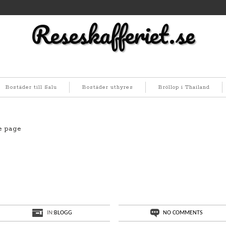
Reseskafferiet.se
Bostäder till Salu
Bostäder uthyres
Bröllop i Thailand
ve page
IN:
BLOGG
NO COMMENTS