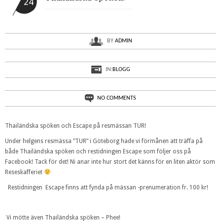
24
BY
ADMIN
IN:
BLOGG
NO COMMENTS
Thailändska spöken och Escape på resmässan TUR!
Under helgens resmässa ”TUR” i Göteborg hade vi förmånen att träffa på
både Thailändska spöken och restidningen Escape som följer oss på
Facebook! Tack för det! Ni anar inte hur stort det känns för en liten aktör som
Reseskafferiet
Restidningen Escape finns att fynda på mässan -prenumeration fr. 100 kr!
Vi mötte även Thailändska spöken – Phee!