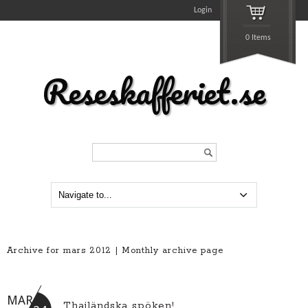
Login
0 Items
Reseskafferiet.se
Search...
Archive for mars 2012 | Monthly archive page
MAR
Thailändska spöken!