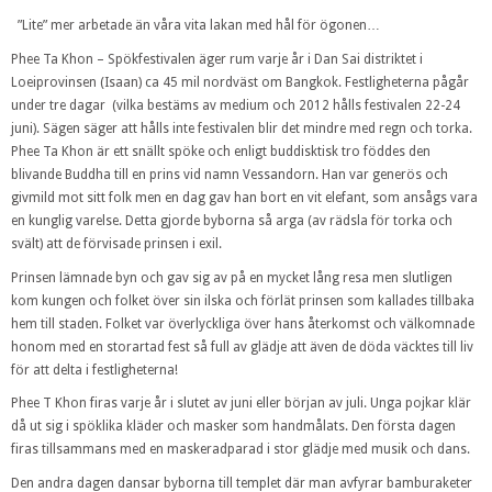
”Lite” mer arbetade än våra vita lakan med hål för ögonen…
Phee Ta Khon – Spökfestivalen äger rum varje år i Dan Sai distriktet i
Loeiprovinsen (Isaan) ca 45 mil nordväst om Bangkok. Festligheterna pågår
under tre dagar (vilka bestäms av medium och 2012 hålls festivalen 22-24
juni). Sägen säger att hålls inte festivalen blir det mindre med regn och torka.
Phee Ta Khon är ett snällt spöke och enligt buddisktisk tro föddes den
blivande Buddha till en prins vid namn Vessandorn. Han var generös och
givmild mot sitt folk men en dag gav han bort en vit elefant, som ansågs vara
en kunglig varelse. Detta gjorde byborna så arga (av rädsla för torka och
svält) att de förvisade prinsen i exil.
Prinsen lämnade byn och gav sig av på en mycket lång resa men slutligen
kom kungen och folket över sin ilska och förlät prinsen som kallades tillbaka
hem till staden. Folket var överlyckliga över hans återkomst och välkomnade
honom med en storartad fest så full av glädje att även de döda väcktes till liv
för att delta i festligheterna!
Phee T Khon firas varje år i slutet av juni eller början av juli. Unga pojkar klär
då ut sig i spöklika kläder och masker som handmålats. Den första dagen
firas tillsammans med en maskeradparad i stor glädje med musik och dans.
Den andra dagen dansar byborna till templet där man avfyrar bamburaketer