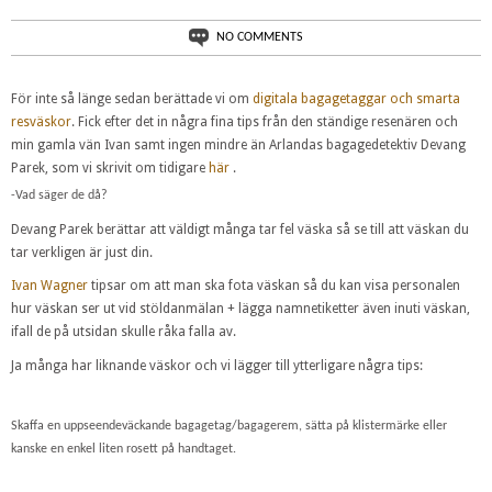
NO COMMENTS
För inte så länge sedan berättade vi om
digitala bagagetaggar och smarta
resväskor
. Fick efter det in några fina tips från den ständige resenären och
min gamla vän Ivan samt ingen mindre än Arlandas bagagedetektiv Devang
Parek, som vi skrivit om tidigare
här
.
-Vad säger de då?
Devang Parek berättar att väldigt många tar fel väska så se till att väskan du
tar verkligen är just din.
Ivan Wagner
tipsar om att man ska fota väskan så du kan visa personalen
hur väskan ser ut vid stöldanmälan + lägga namnetiketter även inuti väskan,
ifall de på utsidan skulle råka falla av.
Ja många har liknande väskor och vi lägger till ytterligare några tips:
Skaffa en uppseendeväckande bagagetag/bagagerem, sätta på klistermärke eller
kanske en enkel liten rosett på handtaget.