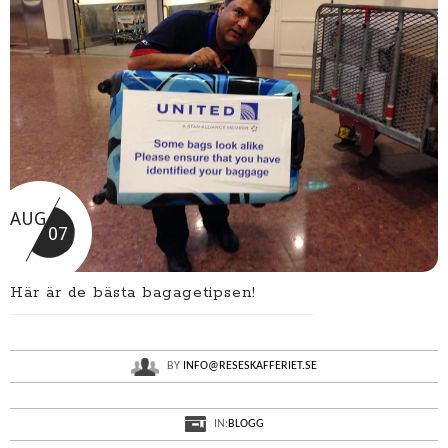
AUG
07
Här är de bästa bagagetipsen!
BY
INFO@RESESKAFFERIET.SE
IN:
BLOGG