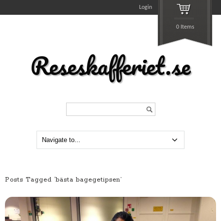
Login
0 Items
Reseskafferiet.se
Search...
Posts Tagged ‘bästa bagegetipsen’