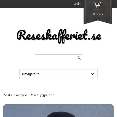
Login
0 Items
Reseskafferiet.se
Search...
Posts Tagged ‘Bra flygpriser’