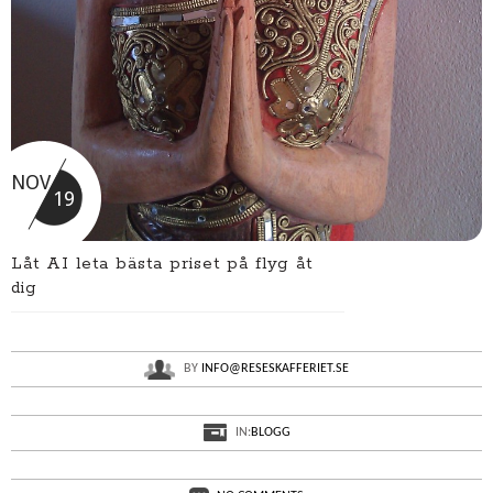
NOV
19
Låt AI leta bästa priset på flyg åt
dig
BY
INFO@RESESKAFFERIET.SE
IN:
BLOGG