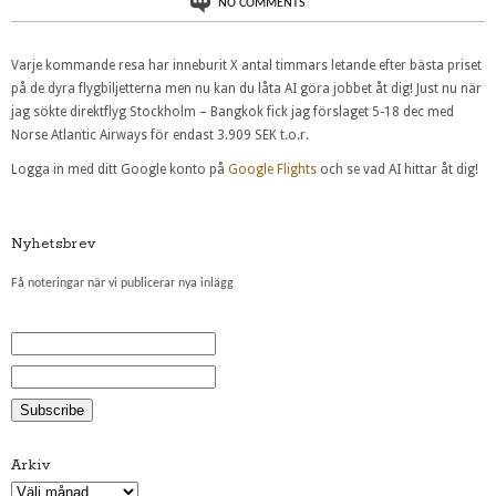
NO COMMENTS
Varje kommande resa har inneburit X antal timmars letande efter bästa priset
på de dyra flygbiljetterna men nu kan du låta AI göra jobbet åt dig! Just nu när
jag sökte direktflyg Stockholm – Bangkok fick jag förslaget 5-18 dec med
Norse Atlantic Airways för endast 3.909 SEK t.o.r.
Logga in med ditt Google konto på
Google Flights
och se vad AI hittar åt dig!
Nyhetsbrev
Få noteringar när vi publicerar nya inlägg
Arkiv
Arkiv