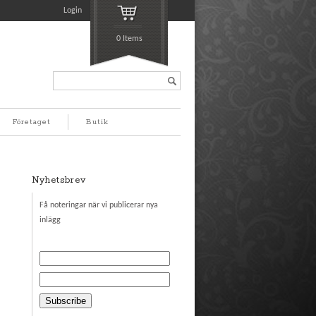
Login
0 Items
Search...
Företaget
Butik
Nyhetsbrev
Få noteringar när vi publicerar nya
inlägg