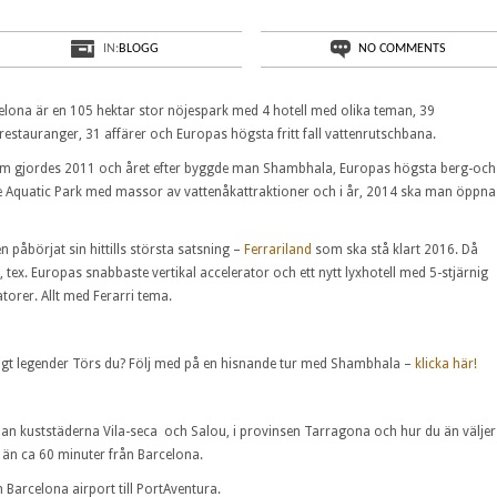
IN:
BLOGG
NO COMMENTS
lona är en 105 hektar stor nöjespark med 4 hotell med olika teman, 39
 restauranger, 31 affärer och Europas högsta fritt fall vattenrutschbana.
m gjordes 2011 och året efter byggde man Shambhala, Europas högsta berg-och
be Aquatic Park med massor av vattenåkattraktioner och i år, 2014 ska man öppna
påbörjat sin hittills största satsning –
Ferrariland
som ska stå klart 2016. Då
 tex. Europas snabbaste vertikal accelerator och ett nytt lyxhotell med 5-stjärnig
torer. Allt med Ferarri tema.
gt legender
Törs du? Följ med på en hisnande tur med Shambhala –
klicka här!
ellan kuststäderna Vila-seca och Salou, i provinsen Tarragona och hur du än väljer
id än ca 60 minuter från Barcelona.
 Barcelona airport till PortAventura.