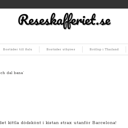
Reseskafferiet.se
Bostäder till Salu
Bostäder uthyres
Bröllop i Thailand
ch dal bana’
det kittla dödskönt i kistan strax utanför Barcelona!