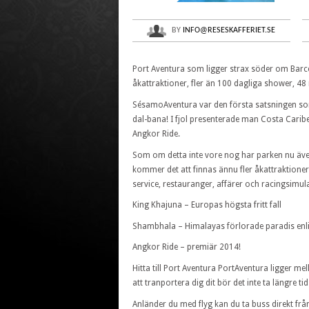
BY
INFO@RESESKAFFERIET.SE
Port Aventura som ligger strax söder om Barce
åkattraktioner, fler än 100 dagliga shower, 48
SésamoAventura var den första satsningen so
dal-bana! I fjol presenterade man Costa Cari
Angkor Ride.
Som om detta inte vore nog har parken nu även 
kommer det att finnas ännu fler åkattraktioner,
service, restauranger, affärer och racingsimula
King Khajuna – Europas högsta fritt fall
Shambhala – Himalayas förlorade paradis enli
Angkor Ride – premiär 2014!
Hitta till Port Aventura PortAventura ligger m
att tranportera dig dit bör det inte ta längre t
Anländer du med flyg kan du ta buss direkt från