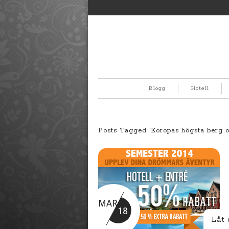
Blogg
Hotell
Posts Tagged ‘Eoropas högsta berg o
MAR
18
Låt 