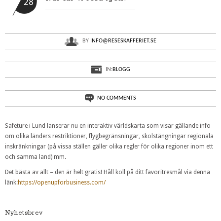
28
BY
INFO@RESESKAFFERIET.SE
IN:
BLOGG
NO COMMENTS
Safeture i Lund lanserar nu en interaktiv världskarta som visar gällande info
om olika länders restriktioner, flygbegränsningar, skolstängningar regionala
inskränkningar (på vissa ställen gäller olika regler för olika regioner inom ett
och samma land) mm.
Det bästa av allt – den är helt gratis! Håll koll på ditt favoritresmål via denna
länk:
https://openupforbusiness.com/
Nyhetsbrev