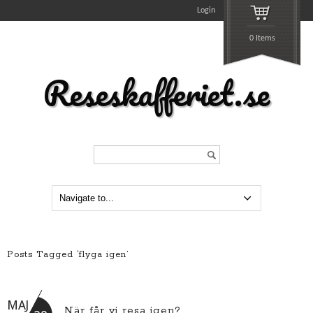
Login
0 Items
Reseskafferiet.se
Search...
Posts Tagged ‘flyga igen’
MAJ
När får vi resa igen?