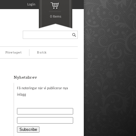
Login
0 Items
Search...
Företaget
Butik
Nyhetsbrev
Få noteringar när vi publicerar nya
inlägg