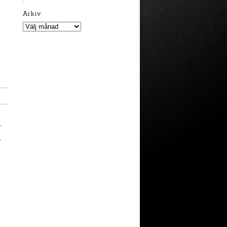
Arkiv
Arkiv
.
–