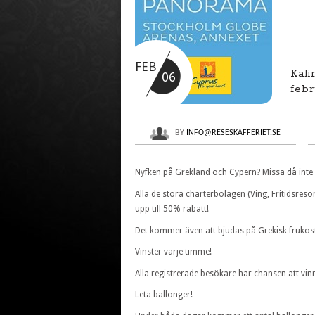
FEB
Kali
06
febr
BY
INFO@RESESKAFFERIET.SE
Nyfken på Grekland och Cypern? Missa då inte
Alla de stora charterbolagen (Ving, Fritidsresor
upp till 50% rabatt!
Det kommer även att bjudas på Grekisk frukos
Vinster varje timme!
Alla registrerade besökare har chansen att vin
Leta ballonger!