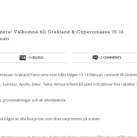
mera! Välkomna till Grekland & Cypernmässa 15-16
uari
IN:
BLOGG
2 COMMENTS
 mässan Grekland Panorama som hålls helgen 15-16 februari i annexet till Globen
, Solresor, Apollo, Detur, Tema, Airtours) finns på plats och utlovar fina rabatter 
t, provsmakningar och en olivoljeskola.
na något av alla fina priser som dras varje timme på scenen.