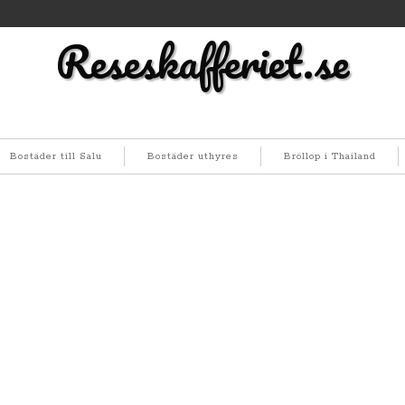
Reseskafferiet.se
Bostäder till Salu
Bostäder uthyres
Bröllop i Thailand