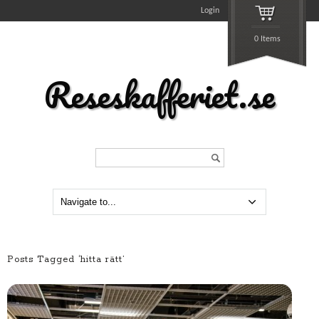
Login
0 Items
Reseskafferiet.se
Search...
Posts Tagged ‘hitta rätt’