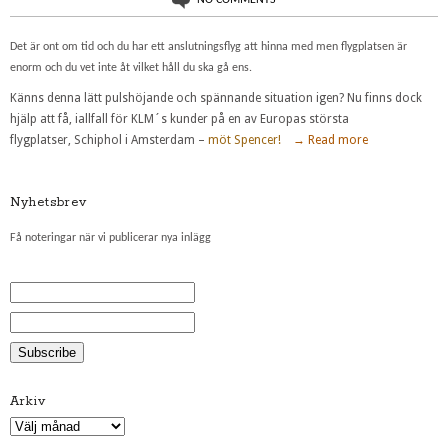
Det är ont om tid och du har ett anslutningsflyg att hinna med men flygplatsen är
enorm och du vet inte åt vilket håll du ska gå ens.
Känns denna lätt pulshöjande och spännande situation igen? Nu finns dock
hjälp att få, iallfall för KLM´s kunder på en av Europas största
flygplatser, Schiphol i Amsterdam –
möt Spencer!
→ Read more
Nyhetsbrev
Få noteringar när vi publicerar nya inlägg
Arkiv
Arkiv