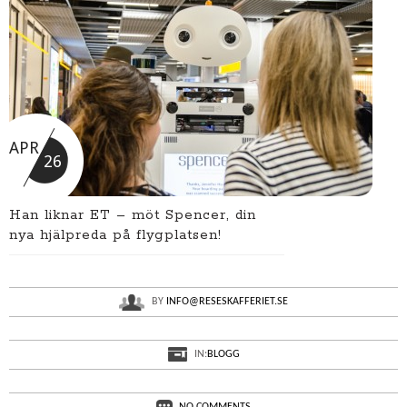
APR
26
Han liknar ET – möt Spencer, din
nya hjälpreda på flygplatsen!
BY
INFO@RESESKAFFERIET.SE
IN:
BLOGG
NO COMMENTS