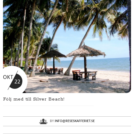
OKT
22
Följ med till Silver Beach!
BY
INFO@RESESKAFFERIET.SE