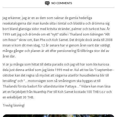
NO COMMENTS
Jag erkänner, jag är en av dem som saknar de gamla hederliga
resekatalogerna där man kunde sitta i timtal och bläddra och drömma sig
bort bland glansiga sidor med kritvita stränder, palmer och turkost hav. År
1999 satt jag och drömde om ett ”nytt” ställe i Thailand som tidningen ”Allt
om Resor” skrev om, Ban Phe och Koh Samet. Det dröjde dock ända till 2008
innan vi kom dit men idag, 12 år senare har vi genom åren varit där väldigt
många gånger och planen är att efter pensionering få tillbringa stor del av
åren där.
Vi är ju många som hittat till detta paradis och jag vill här som lite kuriosa
dela just denna artikel som jag läste 1999 med er. Kul att tex läs ”I september-
oktober kan det regna så mycket att vägarna utanför huvudlederna blir till
lervälling” och ”…motorvägen som så småningom ska byggas ut till
Thailands första badort för utlandsturister Pattaya…” Vidare kan man läsa
att en färjebiljett från Nuanthip Pier till Koh Samet kostade 100 THB t.o.r och
en enkelbiljett 30 THB.
Trevlig läsning!