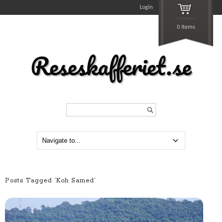
Login
0 Items
Reseskafferiet.se
Search...
Posts Tagged ‘Koh Samed’