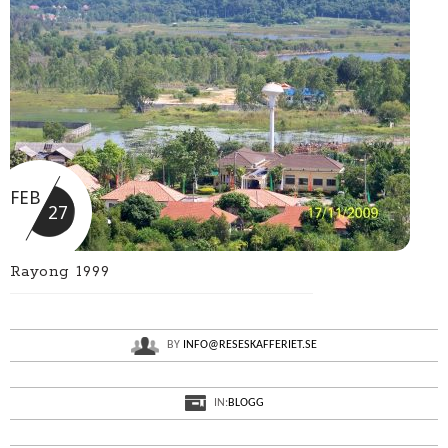
FEB
27
Rayong 1999
BY
INFO@RESESKAFFERIET.SE
IN:
BLOGG