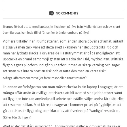
NO COMMENTS
Trumps förbud att ta med laptops in i kabinen på flyg från Mellanöstern och ev. snart
även Europa, kan leda till vi får se fler bränder ombord på flyg!
Vid flera tillfällen har litiumbatterier, som är den stora boven i dramat, antänt
sig själva men tack vare att detta skett i kabinen har det upptäckts i tid och
man har lyckats släcka. Förvaras de i lastutrymmet är både möjligheten att
upptäcka en brand samt möjligheten att släcka den i tid, mycket liten. Brittiska
flygbolagens pilotförbund går nu därför ut med er skarp varning och säger
att ”man ska inte ta bort en risk och ersätta den med en värre risk”.
Många affärsresenärer väljer färre resor eller annat ressätt?
En annan av farhågorna om man måste checka in sin laptop i bagaget, är att
många affärsmän är ovilliga att riskera att bli av med sina jobbdatorer samt
att flygtiden inte kan användas till arbete och istället väljer andra färdsätt eller
att resa mer sällan. Med färre passagerare kommer priset på flygbiljetter att
gå upp. Hos de flygbolag som klarar av att överleva på ”vanliga” resenärer.
Gäller försäkringen?
-Vad är det det står i villkoren? ”…försäkringen gäller ej om värdefulla saker