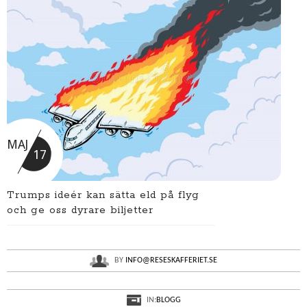
MAJ
17
Trumps ideér kan sätta eld på flyg
och ge oss dyrare biljetter
BY
INFO@RESESKAFFERIET.SE
IN:
BLOGG