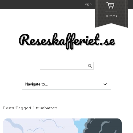
Login
0 Items
Reseskafferiet.se
Search...
Posts Tagged ‘litiumbatteri’