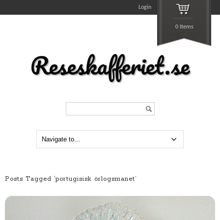
Login
0 Items
Reseskafferiet.se
Search...
Posts Tagged ‘portugisisk örlogsmanet’