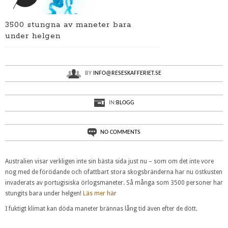
3500 stungna av maneter bara
under helgen
BY
INFO@RESESKAFFERIET.SE
IN:
BLOGG
NO COMMENTS
Australien visar verkligen inte sin bästa sida just nu – som om det inte vore
nog med de förödande och ofattbart stora skogsbränderna har nu östkusten
invaderats av portugisiska örlogsmaneter. Så många som 3500 personer har
stungits bara under helgen!
Läs mer hä
r
I fuktigt klimat kan döda maneter brännas lång tid även efter de dött.