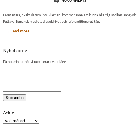
NO COMMENTS
From mars, exakt datum inte klart än, kommer man att kunna åka tåg mellan Bangkok-
Pattaya-Bangkok med ett dieseldrivet och luftkonditionerat tåg.
→ Read more
Nyhetsbrev
Få noteringar när vi publicerar nya inlägg
Arkiv
Arkiv