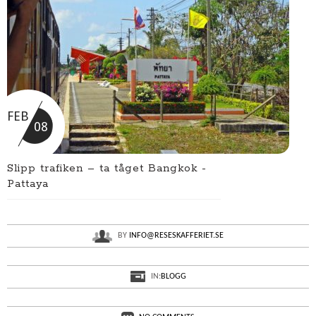
FEB
08
Slipp trafiken – ta tåget Bangkok -
Pattaya
BY
INFO@RESESKAFFERIET.SE
IN:
BLOGG