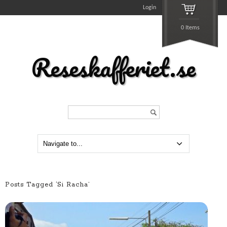
Login
0 Items
Reseskafferiet.se
Search...
Posts Tagged ‘Si Racha’