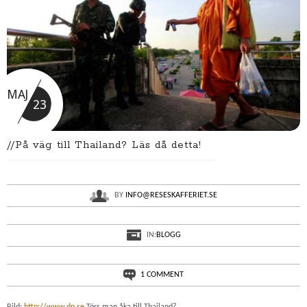
MAJ
23
//På väg till Thailand? Läs då detta!
BY
INFO@RESESKAFFERIET.SE
IN:
BLOGG
1 COMMENT