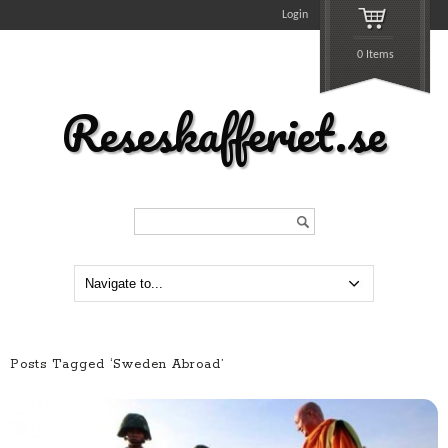
Login
0 Items
Reseskafferiet.se
Search...
Posts Tagged ‘Sweden Abroad’