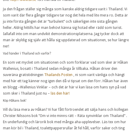
Bild:
http://www.dn.se
Törs man åka till Thailand?
Ja den frågan ställer sig många som kanske aldrig tidigare varit i Thailand. Vi
som varit där flera gånger tidigare tar nog det hela med lite mera ro. Detta är
ju inte första gången det är ”turbulent” och säkerligen inte sista gången
heller. Aldrig hittills har man behövt känna sig hotad eller rädd som turist.
Iallafall inte om man undvikit demonstrationsplatserna. Jag tycker dock att
man är skyldig sig själv att hålla sig uppdaterad om situationen, se hur längre
ner!
Vad händer i Thailand och varför?
En som vet mycket om situationen och som förklarar vad som sker är Håkan
Wallenius, bosatt i Thailand sedan många år tillbaka. Håkan driver den
suveräna gratistidningen
Thailands Posten
, ni som varit vänliga och hängt
med här ett tag känner nog igen den då vi tipsat om den förr. Håkan har även
en blogg –Wallenius Vinklar – och det är här vi kan läsa om hans syn på vad
som sker i Thailand just nu –
läs den här!
Köp Håkans bok!
Vill du läsa mera av Håkan? Vi har fått förtroendet att sälja hans och kollegan
Christer Nilssons bok ”Om vi inte minns rätt – Räta synvinklar om Thailand” .
En underfundig och lärorik bok med många aha-upplevelser. Läs tex om hur
man kör bil i Thailand, toalettpappersrullar åt fel håll, varför saker och ting