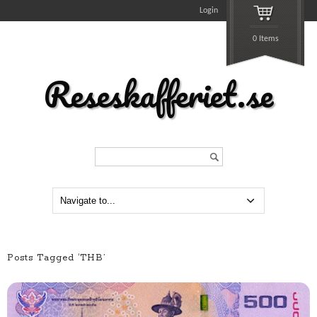
Login
0 Items
Reseskafferiet.se
Search...
Posts Tagged ‘THB’