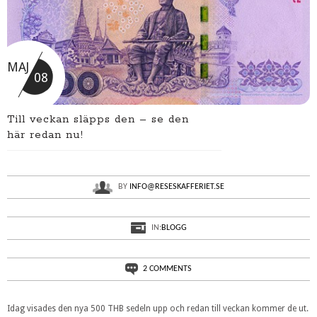
MAJ
08
Till veckan släpps den – se den
här redan nu!
BY
INFO@RESESKAFFERIET.SE
IN:
BLOGG
2 COMMENTS
Idag visades den nya 500 THB sedeln upp och redan till veckan kommer de ut.