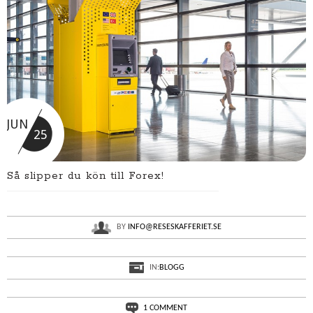
JUN
25
Så slipper du kön till Forex!
BY
INFO@RESESKAFFERIET.SE
IN:
BLOGG
1 COMMENT