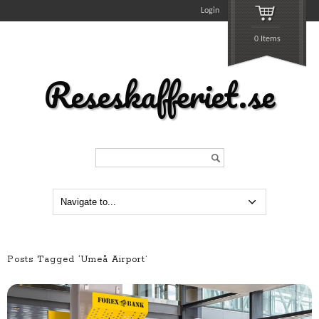
Login
0 Items
Reseskafferiet.se
Search...
Posts Tagged ‘Umeå Airport’