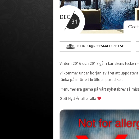
DEC
31
Gott
BY
INFO@RESESKAFFERIET.SE
Vintern 2016 och 2017 går i kärlekens tecken 
Vi kommer under början av året att uppdatera
tänka på inför ett bröllop i paradiset.
Prenumerera gärna på vårt nyhetsbrev så miss
Gott Nytt År till er alla