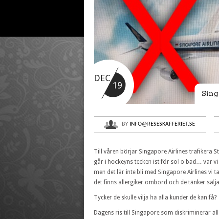
DEC
19
Sing
BY
INFO@RESESKAFFERIET.SE
Till våren börjar Singapore Airlines trafikera S
går i hockeyns tecken ist för sol o bad… var vi
men det lär inte bli med Singapore Airlines vi 
det finns allergiker ombord och de tänker sälj
Tycker de skulle vilja ha alla kunder de kan få?
Dagens ris till Singapore som diskriminerar all