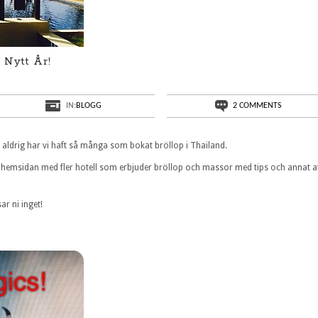
 Nytt År!
IN:
BLOGG
2 COMMENTS
– aldrig har vi haft så många som bokat bröllop i Thailand.
 hemsidan med fler hotell som erbjuder bröllop och massor med tips och annat a
ar ni inget!