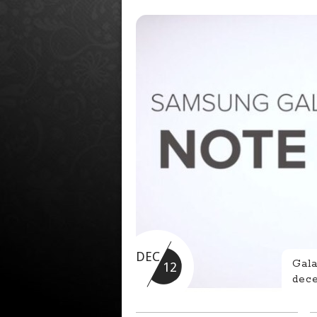
DEC
Gal
12
dec