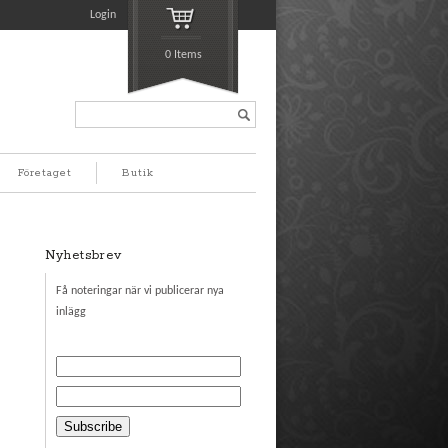
Login
0 Items
Search...
Företaget
Butik
Nyhetsbrev
Få noteringar när vi publicerar nya
inlägg