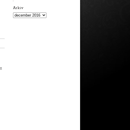
Arkiv
Arkiv
tt