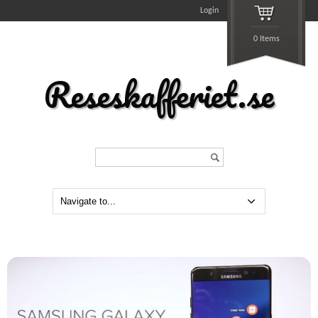
Login
0 Items
Reseskafferiet.se
Search...