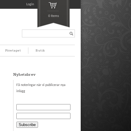
Login
0 Items
Search...
Företaget
Butik
Nyhetsbrev
Få noteringar när vi publicerar nya
inlägg