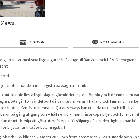
 News…
IN:
BLOGG
NO COMMENTS
rwegian slutar med sina flygningar från Sverige till Bangkok och USA. Norwegian h
 som:
ombord
s jordnötter när de har allergiska passagerare ombord.
en kontaktat de flesta flygbolag angående deras jordnötpolicy och de enda som var
an. SAS går för vår del bort då de inte trafikerar Thailand och Finnair vill varke
jordnötter. Kan även nämna att Qatar Airways kan erbjuda utrop och tillfälligt
or på gång till gång och – håll i er nu – man måste köpa biljett och först där ef
Kan de inte bevilja att göra utrop/stoppa försäljning på just den flighten man köp
 för biljetten är inte återbetalningsbar!
ngkok och USA blir den 29 mars 2020 och from sommaren 2020 slutar de även linj