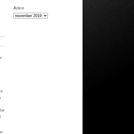
Arkiv
Arkiv
ar
it
n
ter
t
en