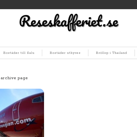
Reseskafferiet.se
Bostäder till Salu
Bostäder uthyres
Bröllop i Thailand
 archive page