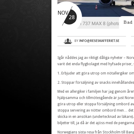
NOV
28
Bad
BY
INFO@RESESKAFFERIET.SE
Igår nåddes jag av riktigt dåliga nyheter – No
varit det enda flygbolaget med hyfsade priser,
1. Erbjuder att göra utrop om nötallergiker 
2. Stoppar försäljning av snacks innehållande
Med en allergiker i familjen har jag genom år
hjälpsamma och tillmötesgående är just Norwegi
göra utrop eller stoppa försäljning ombord av 
stoppa servering av nötter ombord men… det ber
skicka in en ansökan (undertecknad av läkare). 
biljetter till, ja då är det ajöss med de pengarna
Norwegians sista resa från Stockholm till Ba