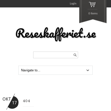
Login
0 Items
Reseskafferiet.se
Search...
OKT
404
17