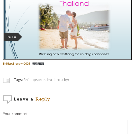
BröllopsBroschyr2024
Ladda ner
Tags:
Bröllopsbroschyr
,
broschyr
Leave a
Reply
Your comment