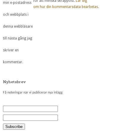
för att minska skräppost.
Lär dig
min e-postadress
om hur din kommentarsdata bearbetas
.
och webbplats i
denna webbläsare
till nästa gång jag
skriver en
kommentar.
Nyhetsbrev
Få noteringar när vi publicerar nya inlägg