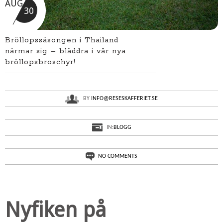
AUG
30
Bröllopssäsongen i Thailand
närmar sig – bläddra i vår nya
bröllopsbroschyr!
BY
INFO@RESESKAFFERIET.SE
IN:
BLOGG
NO COMMENTS
Nyfiken på