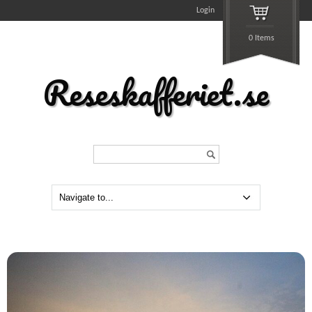
Login
0 Items
Reseskafferiet.se
Search...