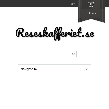
Login
0 Items
Reseskafferiet.se
Search...