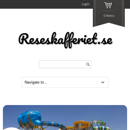
Login
0 Items
Reseskafferiet.se
Search...