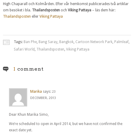
High Chaparall och Kolmården. Efter vår hemkomst publicerades två artiklar
om besöket i bla.
Thailandsposten
och
Viking Pattaya
– läs dem här:
Thailandsposten
eller
Viking Pattaya
Tags:
Ban Phe
,
Bang Saray
,
Bangkok
,
Cartoon Network Park
,
Palmleaf
,
Safari World
,
Thailandsposten
,
Viking Pattaya
1
comment
Marika
says:
23
DECEMBER, 2013
Dear Khun Marika Simo,
We’re scheduled to open in April 2014, but we have not confirmed the
exact date yet.