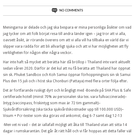
NO COMMENTS
Meningarna är delade och jag ska bespara er mina personliga åsikter om vad
jag tycker om att folk börjat resa till andra länder igen – jag tror att vi alla,
oavsett åsikt, är rörande överens om att vi alla vill ha tillbaka en värld där vi
slipper vara rädda för att bli allvarligt sjuka och att vi har möjligheten att fly
verkligheten för någon eller några veckor.
Har inte haft så mycket att berätta här då bröllop i Thailand inte varit aktuellt
sedan våren 2020. Därför är det kul att nu få berätta att Thailand har öppnat
sin sk. Phuket Sandbox och Koh Samui öppnar förhoppningsvis sin sk Samui
Plus den 15 juli och i höst ska Chonburi (Pattaya) med flera orter följa efter.
Det är fortfarande ruskigt dyrt och krångligt med -Boende på SHA Plus & Safe
certifierade hotell (minst 70% av personalen ska tex. vara fullvaccinerade)–
Intyg (vaccinpass, friskintyg som max är 72 tim gammalt)–
Sjukvårdförsäkring (ska täcka sjukvårdskostnader upp till 100.000 USD)–
Visum + Pcr-tester som ska göras vid ankomst, dag 6-7 samt dag 12-13
-Men vet ni vad – det är iallafall möjligt att åka till Thailand utan att sitta 14
dagar i rumskarantän. Det går åt rätt håll och vi får hoppas att detta faller väl