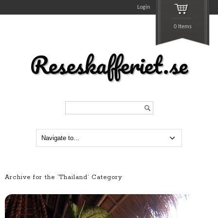
Login
0 Items
Reseskafferiet.se
Search...
Archive for the ‘Thailand’ Category