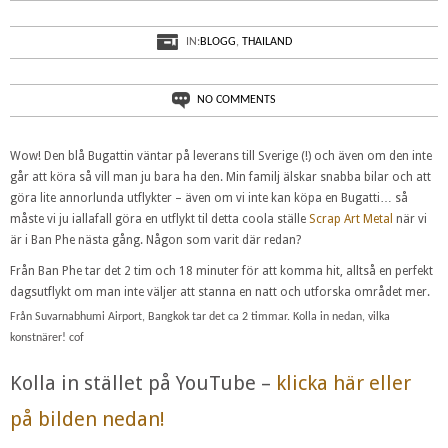
IN:
BLOGG
,
THAILAND
NO COMMENTS
Wow! Den blå Bugattin väntar på leverans till Sverige (!) och även om den inte
går att köra så vill man ju bara ha den. Min familj älskar snabba bilar och att
göra lite annorlunda utflykter – även om vi inte kan köpa en Bugatti… så
måste vi ju iallafall göra en utflykt til detta coola ställe
Scrap Art Metal
när vi
är i Ban Phe nästa gång. Någon som varit där redan?
Från Ban Phe tar det 2 tim och 18 minuter för att komma hit, alltså en perfekt
dagsutflykt om man inte väljer att stanna en natt och utforska området mer.
Från Suvarnabhumi Airport, Bangkok tar det ca 2 timmar. Kolla in nedan, vilka
konstnärer! cof
Kolla in stället på YouTube –
klicka här eller
på bilden nedan!