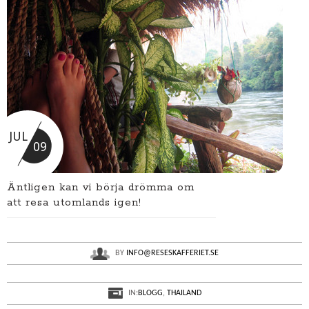
JUL
09
Äntligen kan vi börja drömma om
att resa utomlands igen!
BY
INFO@RESESKAFFERIET.SE
IN:
BLOGG
,
THAILAND