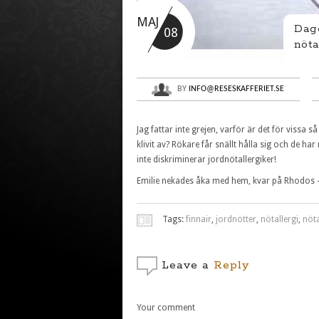
MAJ
Dage
08
nöta
BY
INFO@RESESKAFFERIET.SE
Jag fattar inte grejen, varför är det för vissa 
klivit av? Rökare får snällt hålla sig och de
inte diskriminerar jordnötallergiker!
Emilie nekades åka med hem, kvar på Rhodos –
Tags:
finnair
,
jordnötter
,
nötallergi
,
nöta
Leave a
Reply
Your comment