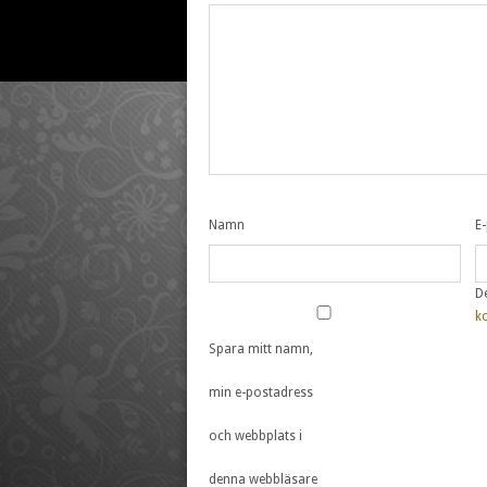
Namn
E
D
k
Spara mitt namn,
min e-postadress
och webbplats i
denna webbläsare