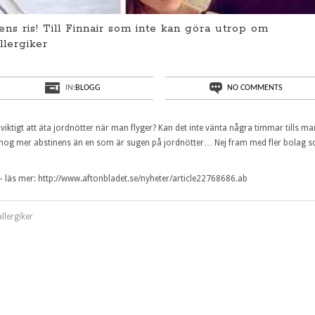
ns ris! Till Finnair som inte kan göra utrop om
llergiker
IN:
BLOGG
NO COMMENTS
så viktigt att äta jordnötter när man flyger? Kan det inte vänta några timmar tills ma
 har nog mer abstinens än en som är sugen på jordnötter… Nej fram med fler bolag 
 läs mer: http://www.aftonbladet.se/nyheter/article22768686.ab
llergiker