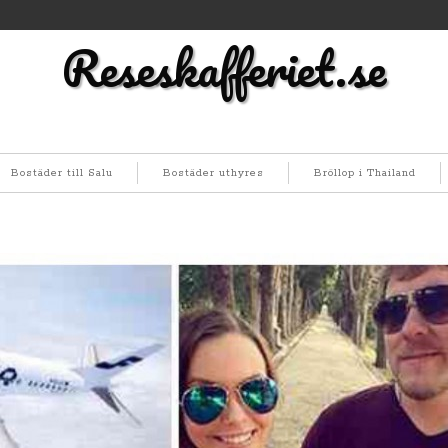
Reseskafferiet.se
Bostäder till Salu
Bostäder uthyres
Bröllop i Thailand