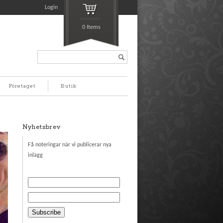
Login
0 Items
Search...
Företaget
Butik
Nyhetsbrev
Få noteringar när vi publicerar nya
inlägg