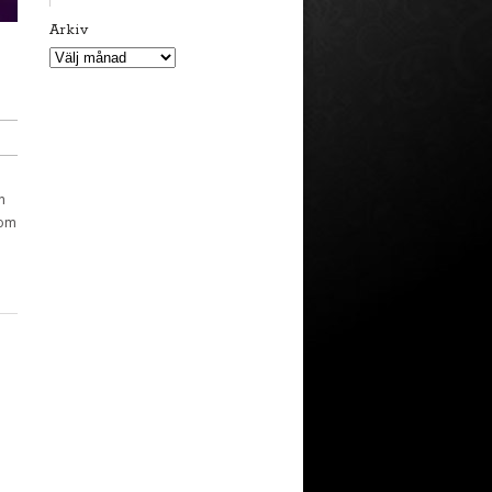
Arkiv
Arkiv
n
som