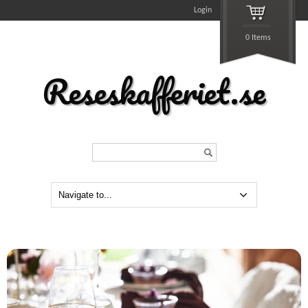
Login
0 Items
Reseskafferiet.se
Search...