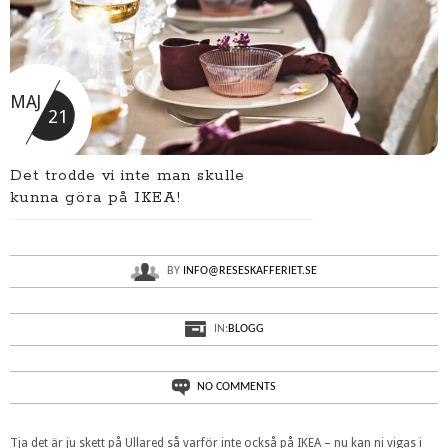
MAJ
21
Det trodde vi inte man skulle
kunna göra på IKEA!
BY
INFO@RESESKAFFERIET.SE
IN:
BLOGG
NO COMMENTS
Tja det är ju skett på Ullared så varför inte också på IKEA – nu kan ni vigas i