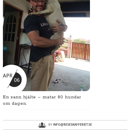
APR
06
En sann hjälte – matar 80 hundar
om dagen.
BY
INFO@RESESKAFFERIET.SE