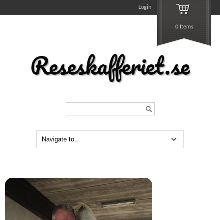
Login
0 Items
Reseskafferiet.se
Search...