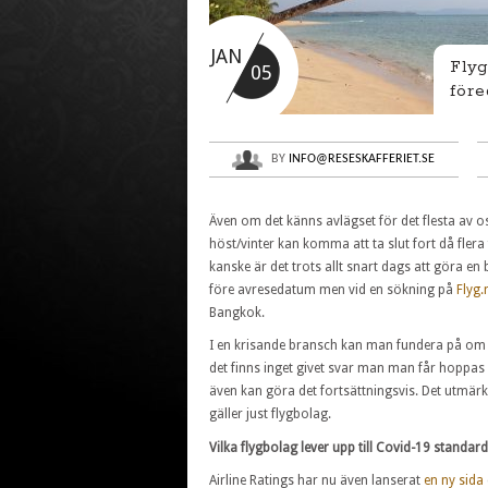
JAN
Flyg
05
före
BY
INFO@RESESKAFFERIET.SE
Även om det känns avlägset för det flesta av os
höst/vinter kan komma att ta slut fort då flera f
kanske är det trots allt snart dags att göra en
före avresedatum men vid en sökning på
Flyg.
Bangkok.
I en krisande bransch kan man fundera på om 
det finns inget givet svar man man får hoppas at
även kan göra det fortsättningsvis. Det utmär
gäller just flygbolag.
Vilka flygbolag lever upp till Covid-19 standar
Airline Ratings har nu även lanserat
en ny sida