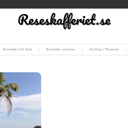
Reseskafferiet.se
Bostäder till Salu
Bostäder uthyres
Bröllop i Thailand