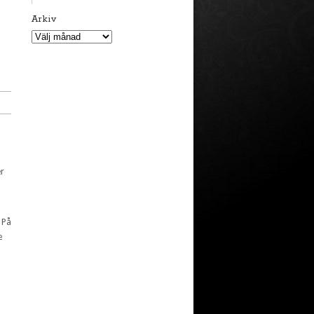
Arkiv
Arkiv
er
 På
e