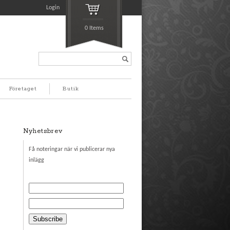
Login
0 Items
Search...
Företaget
Butik
Nyhetsbrev
Få noteringar när vi publicerar nya
inlägg