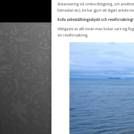
distansiering vid ombordstigning, om ansiktsm
hemsidan etc). De har gjort ett digert arbete m
Kolla avbeställningsskydd och reseförsäkring!
Viktigaste av allt innan man bokar vare sig fly
sin reseförsäkring.