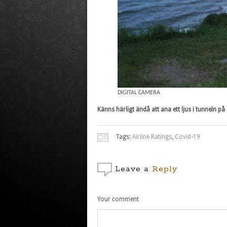
DIGITAL CAMERA
Känns härligt ändå att ana ett ljus i tunneln
Tags:
Airline Ratings
,
Covid-19
Leave a
Reply
Your comment