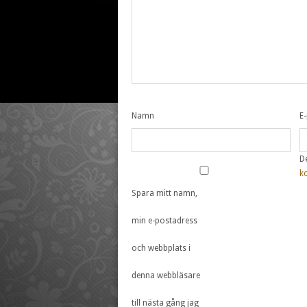
Namn
E
D
k
Spara mitt namn,
min e-postadress
och webbplats i
denna webbläsare
till nästa gång jag