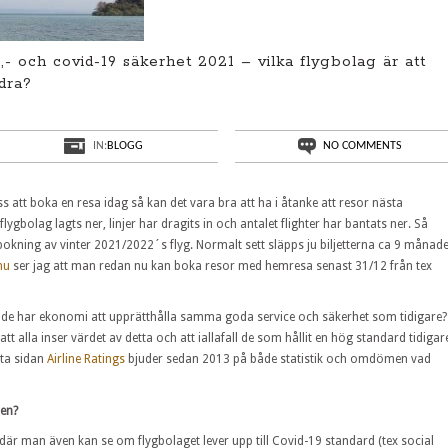
,- och covid-19 säkerhet 2021 – vilka flygbolag är att
dra?
IN:
BLOGG
NO COMMENTS
s att boka en resa idag så kan det vara bra att ha i åtanke att resor nästa
lygbolag lagts ner, linjer har dragits in och antalet flighter har bantats ner. Så
 bokning av vinter 2021/2022´s flyg. Normalt sett släpps ju biljetterna ca 9 månad
nu
ser jag att man redan nu kan boka resor med hemresa senast 31/12 från tex
de har ekonomi att upprätthålla samma goda service och säkerhet som tidigare?
t alla inser värdet av detta och att iallafall de som hållit en hög standard tidigar
kta sidan
Airline Ratings
bjuder sedan 2013 på både statistik och omdömen vad
den?
där man även kan se om flygbolaget lever upp till Covid-19 standard (tex social