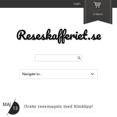
Login
0 Items
Reseskafferiet.se
Search...
MAJ
Gratis resemagsin med filmklipp!
13