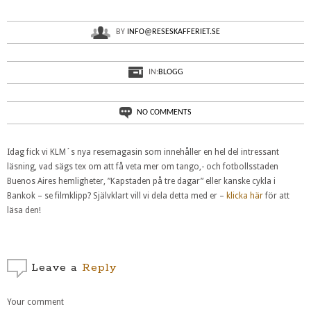
BY
INFO@RESESKAFFERIET.SE
IN:
BLOGG
NO COMMENTS
Idag fick vi KLM´s nya resemagasin som innehåller en hel del intressant
läsning, vad sägs tex om att få veta mer om tango,- och fotbollsstaden
Buenos Aires hemligheter, ”Kapstaden på tre dagar” eller kanske cykla i
Bankok – se filmklipp? Självklart vill vi dela detta med er –
klicka här
för att
läsa den!
Leave a
Reply
Your comment