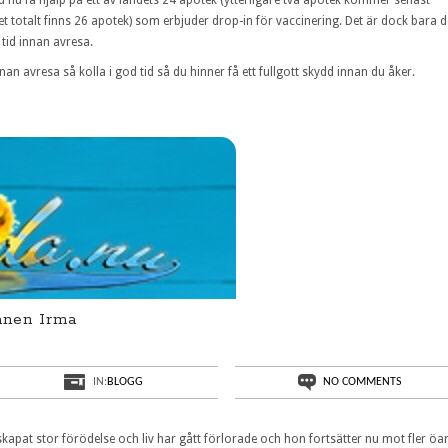
t totalt finns 26 apotek) som erbjuder drop-in för vaccinering. Det är dock bara d
 tid innan avresa.
an avresa så kolla i god tid så du hinner få ett fullgott skydd innan du åker.
anen Irma
IN:
BLOGG
NO COMMENTS
skapat stor förödelse och liv har gått förlorade och hon fortsätter nu mot fler öa