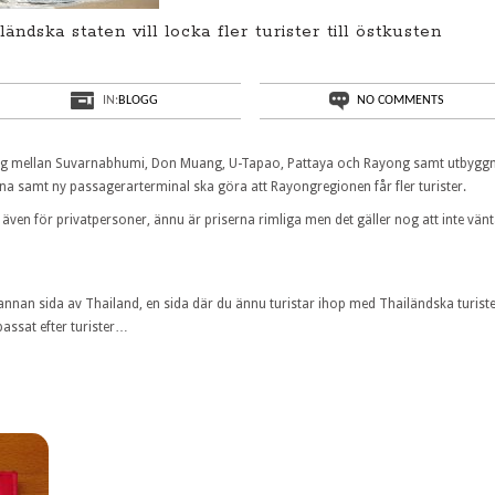
ländska staten vill locka fler turister till östkusten
IN:
BLOGG
NO COMMENTS
tåg mellan Suvarnabhumi, Don Muang, U-Tapao, Pattaya och Rayong samt utbygg
ana samt ny passagerarterminal ska göra att Rayongregionen får fler turister.
 i även för privatpersoner, ännu är priserna rimliga men det gäller nog att inte vän
nnan sida av Thailand, en sida där du ännu turistar ihop med Thailändska turist
npassat efter turister…