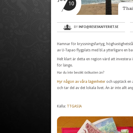
10
Thai
BY
INFO@RESESKAFFERIET.SE
Hamnar för kryssningsfartyg, höghastighets
av U-Tapao flygplats med bl.a ytterligare en b
Helt klart är detta en region värd att investera
för länge.
Har du inte besökt östkusten än?
Hyr någon av våra lägenheter
och upptäck en a
och tar del av det lokala livet. Än är inte allt a
Källa:
TTGASIA