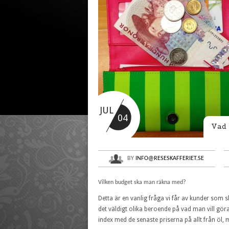
JUL
04
Vad 
BY
INFO@RESESKAFFERIET.SE
Vilken budget ska man räkna med?
Detta är en vanlig fråga vi får av kunder so
det väldigt olika beroende på vad man vill göra/
index med de senaste priserna på allt från öl, 