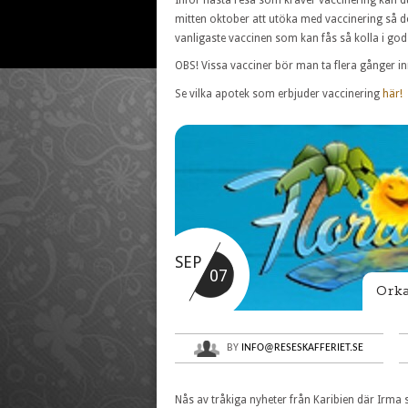
mitten oktober att utöka med vaccinering så de
vanligaste vaccinen som kan fås så kolla i god
OBS! Vissa vacciner bör man ta flera gånger inn
Se vilka apotek som erbjuder vaccinering
här!
SEP
07
Ork
BY
INFO@RESESKAFFERIET.SE
Nås av tråkiga nyheter från Karibien där Irma 