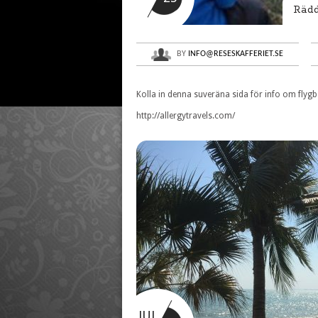
Rädd
BY
INFO@RESESKAFFERIET.SE
Kolla in denna suveräna sida för info om flygb
http://allergytravels.com/
JUL