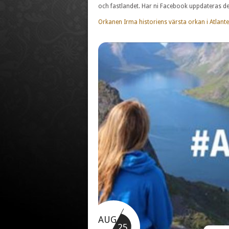
och fastlandet. Har ni Facebook uppdateras de
Orkanen Irma historiens värsta orkan i Atlant
AUG
25