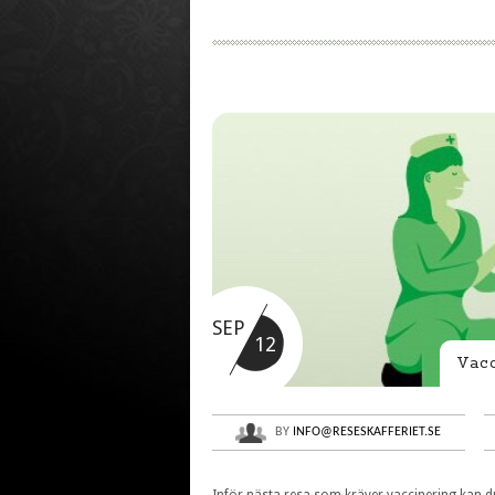
SEP
12
Vacc
BY
INFO@RESESKAFFERIET.SE
Inför nästa resa som kräver vaccinering kan du