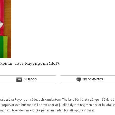
kostar det i Rayongområdet?
IN:
BLOGG
NO COMMENTS
m ska besöka Rayongområdet och kanske tom Thailand för första gången. Såklart ä
köpa/var och hur man vill bo etc (öar är ju alltid dyrare tex) men här är iallafall e
mat, taxi, boende mm – klicka på texten nedan för att öppna indexet.