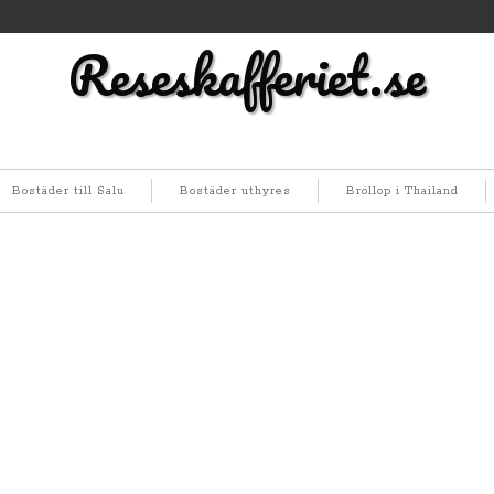
Reseskafferiet.se
Bostäder till Salu
Bostäder uthyres
Bröllop i Thailand