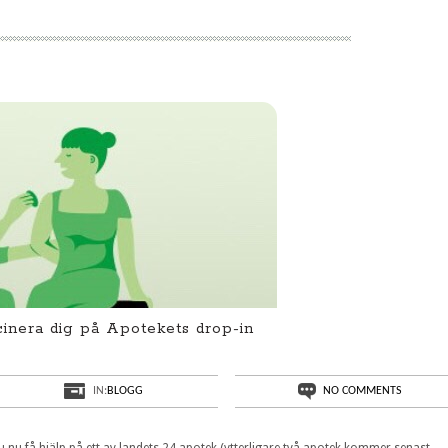
inera dig på Apotekets drop-in
IN:
BLOGG
NO COMMENTS
 nu få hjälp på ett av landets 24 apotek (ytterligare två apotek kommer senast