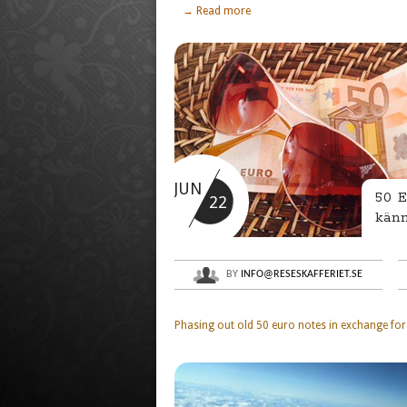
→ Read more
JUN
50 E
22
känn
BY
INFO@RESESKAFFERIET.SE
Phasing out old 50 euro notes in exchange for 