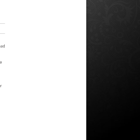
nad
ta
er