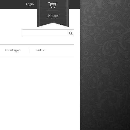
Login
0 Items
Search...
Företaget
Butik