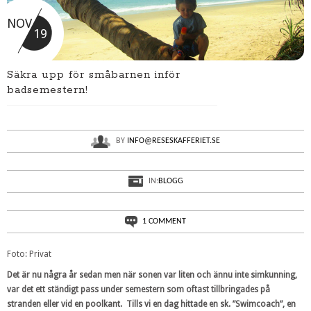
NOV
19
Säkra upp för småbarnen inför
badsemestern!
BY
INFO@RESESKAFFERIET.SE
IN:
BLOGG
1 COMMENT
Foto: Privat
Det är nu några år sedan men när sonen var liten och ännu inte simkunning,
var det ett ständigt pass under semestern som oftast tillbringades på
stranden eller vid en poolkant. Tills vi en dag hittade en sk. ”Swimcoach”, en