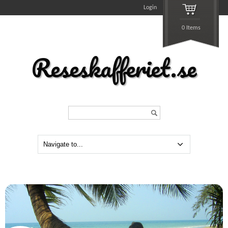
Login
0 Items
Reseskafferiet.se
Search...