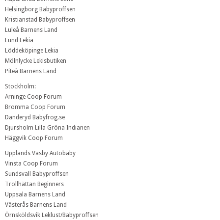
Helsingborg Babyproffsen
Kristianstad Babyproffsen
Luleå Barnens Land
Lund Lekia
Löddeköpinge Lekia
Mölnlycke Lekisbutiken
Piteå Barnens Land
Stockholm:
Arninge Coop Forum
Bromma Coop Forum
Danderyd Babyfrog.se
Djursholm Lilla Gröna Indianen
Häggvik Coop Forum
Upplands Väsby Autobaby
Vinsta Coop Forum
Sundsvall Babyproffsen
Trollhättan Beginners
Uppsala Barnens Land
Västerås Barnens Land
Örnsköldsvik Leklust/Babyproffsen