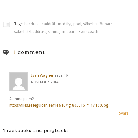
Tags:
baddräkt
,
baddräkt med flyt
,
pool
,
säkerhet för barn
,
säkerhetsbaddräkt
,
simma
,
småbarn
,
Swimcoach
1
comment
Ivan Wagner
says:
19
NOVEMBER, 2014
Samma palm?
https://files.reseguiden.se/files/16/rg_805016_r147,100.jpg
Svara
Trackbacks and pingbacks