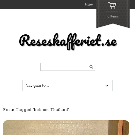
Login
0 Items
Reseskafferiet.se
Search...
Posts Tagged ‘bok om Thailand’