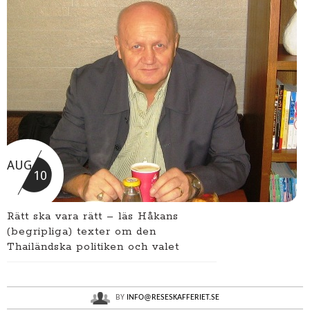
AUG
10
Rätt ska vara rätt – läs Håkans
(begripliga) texter om den
Thailändska politiken och valet
BY
INFO@RESESKAFFERIET.SE