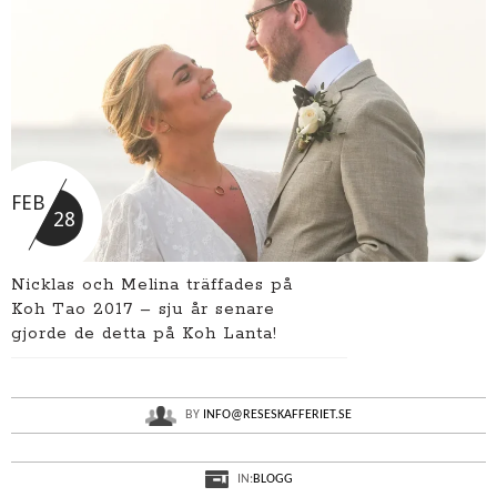
FEB
28
Nicklas och Melina träffades på
Koh Tao 2017 – sju år senare
gjorde de detta på Koh Lanta!
BY
INFO@RESESKAFFERIET.SE
IN:
BLOGG