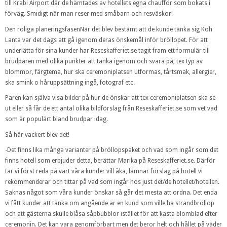
till Krabi Airport där de hämtades av hotellets egna chaufför som bokats i
förväg. Smidigt när man reser med småbarn och resväskor!
Den roliga planeringsfasenNär det blev bestämt att de kunde tänka sig Koh
Lanta var det dags att gå igenom deras önskemål inför bröllopet. För att
underlätta för sina kunder har Reseskafferiet.se tagit fram ett formulär till
brudparen med olika punkter att tänka igenom och svara på, tex typ av
blommor, färgtema, hur ska ceremoniplatsen utformas, tårtsmak, allergier,
ska smink o håruppsättning ingå, fotograf etc.
Paren kan själva visa bilder på hur de önskar att tex ceremoniplatsen ska se
ut eller så får de ett antal olika bildförslag från Reseskafferiet.se som vet vad
som är populärt bland brudpar idag.
Så här vackert blev det!
-Det finns lika många varianter på bröllopspaket och vad som ingår som det
finns hotell som erbjuder detta, berättar Marika på Reseskafferiet.se. Därför
tar vi först reda på vart våra kunder vill åka, lämnar förslag på hotell vi
rekommenderar och tittar på vad som ingår hos just det/de hotellet/hotellen.
Saknas något som våra kunder önskar så går det mesta att ordna. Det enda
vi fått kunder att tänka om angående är en kund som ville ha strandbröllop
och att gästerna skulle blåsa såpbubblor istället för att kasta blomblad efter
ceremonin. Det kan vara genomförbart men det beror helt och hållet på väder