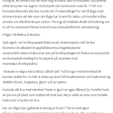
fotograf, en filmare och en som flög drönare. Alla tre bokades i två timmar
vilket de tycker var lagom. De började vid ceremonins start kl. 17.00 och
fortsatte filma tills det blev mörkt vid 19-tiden.Viktigt! För att få flyga med
drönare krävs att den som ska flyga har licens för detta och hotellet måste
ansöka om tillstånd ett par veckor i förväg så meddela direkt vid bokning om
ni vill ha ceremonin filmad med drönare (Reseskafferiets anmärkning).
Frågor till Melina & Nicklas:
Vad ingick i ert bröllopspaket?Dekorerad ceremoniplats inkl färska
blommor Brudbukett Knapphålsblomma Engelsktalande
ceremoniförrättare Dekorerat rum på bröllopsdagen En flaska mousserande
vin Romantisk middag för brudparet på stranden med
levandeljus Bröllopstårta
–Bokade ni några extra tillval, isåfall vad? Två korgar med blomblad till
barnen istället för ris Hår & make-up (kom till hotellrummet och hade med sig
detMikrofoner, högtalare, gitarr och projektor
Funkade allt bra med tekniken? Hade ni gjort en egen låtlista? Ja, hotellet hade
en person på plats som hjälpte till med ljud. Nej vi valde en lista som hotellet
hade som vi tyckte var bra.
Har du några tips gällande bokning av frisör? Tex ta med egna