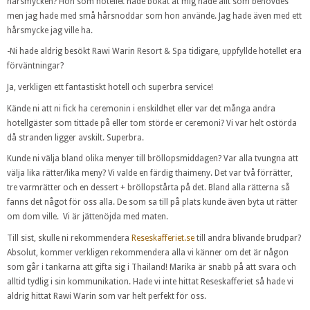
hårsmycken? Hon som hotellet hade bokat åt mig hade allt som behövdes
men jag hade med små hårsnoddar som hon använde. Jag hade även med ett
hårsmycke jag ville ha.
-Ni hade aldrig besökt Rawi Warin Resort & Spa tidigare, uppfyllde hotellet era
förväntningar?
Ja, verkligen ett fantastiskt hotell och superbra service!
Kände ni att ni fick ha ceremonin i enskildhet eller var det många andra
hotellgäster som tittade på eller tom störde er ceremoni? Vi var helt ostörda
då stranden ligger avskilt. Superbra.
Kunde ni välja bland olika menyer till bröllopsmiddagen? Var alla tvungna att
välja lika rätter/lika meny? Vi valde en färdig thaimeny. Det var två förrätter,
tre varmrätter och en dessert + bröllopstårta på det. Bland alla rätterna så
fanns det något för oss alla. De som sa till på plats kunde även byta ut rätter
om dom ville. Vi är jättenöjda med maten.
Till sist, skulle ni rekommendera
Reseskafferiet.se
till andra blivande brudpar?
Absolut, kommer verkligen rekommendera alla vi känner om det är någon
som går i tankarna att gifta sig i Thailand! Marika är snabb på att svara och
alltid tydlig i sin kommunikation. Hade vi inte hittat Reseskafferiet så hade vi
aldrig hittat Rawi Warin som var helt perfekt för oss.