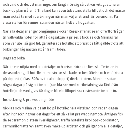
och vind och det vet man inget om långt i förväg så det var viktigt att ha en
back-up plan isåfall. I Thailand kan även tidvattnet ställa till det och det måste
man också ta med i beräkningen när man väljer strand för ceremonin. På
vissa ställen försvinner stranden nästen helt vid högvatten.
När alla detaljer är genomgångna skickar Reseskafferiet.se en offertförfrågan
till valt/valda hotell för att få dagsaktuella priser. I Nicklas och Melinas fall,
som var ute i så god tid, garanterade hotellet att priset de fått gällde trots att
bokningen låg nästan ett år fram i tiden.
Dags att boka
När de var nöjda med alla detaljer och priser skickade Reseskafferiet.se in
derasbokning till hotellet som i sin tur skickade en bekräftelse och en faktura
på deposit (oftast 50% av totala beloppet) direkt till dem. Man har sedan
några dagar på sig att betala (kan bla ske med kortbetalning via länk från
hotellet) och vanligtvis 60 dagar före bröllopet ska resterande betalas in.
Incheckning & pre-weddingmöte
Nicklas och Melina valde att bo på hotellet hela vistelsen och redan dagen
efter incheckning var det dags för ett så kallat pre weddingmöte. Äntligen fick
de se ceremoniplatsen i verkligheten, träffa hotellets bröllopskoordinator,
cermoniförrättaren samt även make-up artisten och gå igenom alla detaljer,