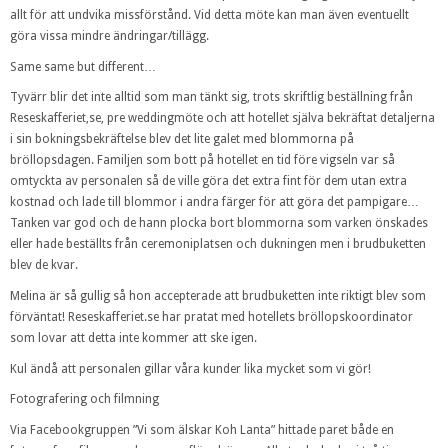
allt för att undvika missförstånd. Vid detta möte kan man även eventuellt
göra vissa mindre ändringar/tillägg.
Same same but different…
Tyvärr blir det inte alltid som man tänkt sig, trots skriftlig beställning från
Reseskafferiet,se, pre weddingmöte och att hotellet själva bekräftat detaljerna
i sin bokningsbekräftelse blev det lite galet med blommorna på
bröllopsdagen. Familjen som bott på hotellet en tid före vigseln var så
omtyckta av personalen så de ville göra det extra fint för dem utan extra
kostnad och lade till blommor i andra färger för att göra det pampigare…
Tanken var god och de hann plocka bort blommorna som varken önskades
eller hade beställts från ceremoniplatsen och dukningen men i brudbuketten
blev de kvar.
Melina är så gullig så hon accepterade att brudbuketten inte riktigt blev som
förväntat! Reseskafferiet.se har pratat med hotellets bröllopskoordinator
som lovar att detta inte kommer att ske igen.
Kul ändå att personalen gillar våra kunder lika mycket som vi gör!
Fotografering och filmning
Via Facebookgruppen ”Vi som älskar Koh Lanta” hittade paret både en