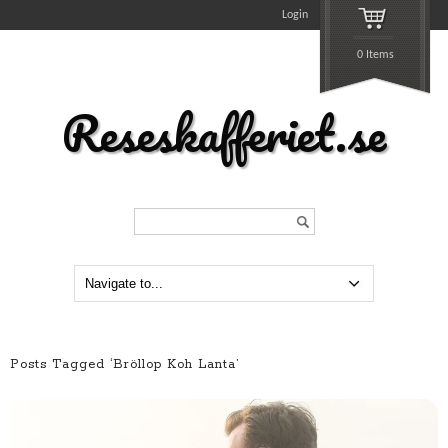
Login
0 Items
Reseskafferiet.se
Search...
Posts Tagged ‘Bröllop Koh Lanta’