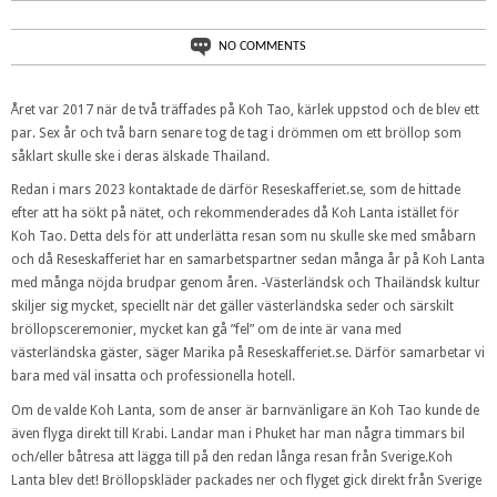
NO COMMENTS
Året var 2017 när de två träffades på Koh Tao, kärlek uppstod och de blev ett
par. Sex år och två barn senare tog de tag i drömmen om ett bröllop som
såklart skulle ske i deras älskade Thailand.
Redan i mars 2023 kontaktade de därför Reseskafferiet.se, som de hittade
efter att ha sökt på nätet, och rekommenderades då Koh Lanta istället för
Koh Tao. Detta dels för att underlätta resan som nu skulle ske med småbarn
och då Reseskafferiet har en samarbetspartner sedan många år på Koh Lanta
med många nöjda brudpar genom åren. -Västerländsk och Thailändsk kultur
skiljer sig mycket, speciellt när det gäller västerländska seder och särskilt
bröllopsceremonier, mycket kan gå ”fel” om de inte är vana med
västerländska gäster, säger Marika på Reseskafferiet.se. Därför samarbetar vi
bara med väl insatta och professionella hotell.
Om de valde Koh Lanta, som de anser är barnvänligare än Koh Tao kunde de
även flyga direkt till Krabi. Landar man i Phuket har man några timmars bil
och/eller båtresa att lägga till på den redan långa resan från Sverige.Koh
Lanta blev det! Bröllopskläder packades ner och flyget gick direkt från Sverige