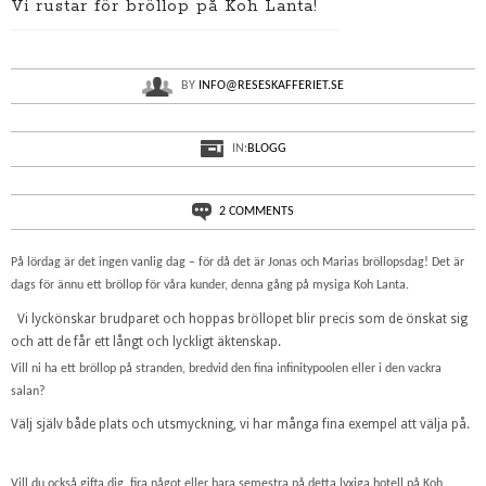
Vi rustar för bröllop på Koh Lanta!
BY
INFO@RESESKAFFERIET.SE
IN:
BLOGG
2 COMMENTS
På lördag är det ingen vanlig dag – för då det är Jonas och Marias bröllopsdag! Det är
dags för ännu ett bröllop för våra kunder, denna gång på mysiga Koh Lanta.
Vi lyckönskar brudparet och hoppas bröllopet blir precis som de önskat sig
och att de får ett långt och lyckligt äktenskap.
Vill ni ha ett bröllop på stranden, bredvid den fina infinitypoolen eller i den vackra
salan?
Välj själv både plats och utsmyckning, vi har många fina exempel att välja på.
Vill du också gifta dig, fira något eller bara semestra på detta lyxiga hotell på Koh