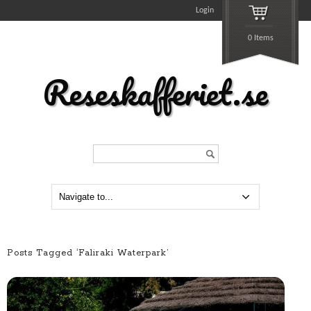
Login
0 Items
Reseskafferiet.se
Search...
Posts Tagged ‘Faliraki Waterpark’