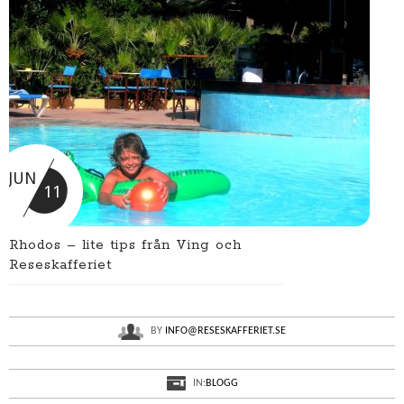
JUN
11
Rhodos – lite tips från Ving och
Reseskafferiet
BY
INFO@RESESKAFFERIET.SE
IN:
BLOGG