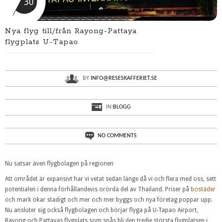
30
Nya flyg till/från Rayong-Pattaya
flygplats U-Tapao
BY
INFO@RESESKAFFERIET.SE
IN:
BLOGG
NO COMMENTS
Nu satsar även flygbolagen på regionen
Att området är expansivt har vi vetat sedan länge då vi och flera med oss, sett
potentialen i denna förhållandevis orörda del av Thailand. Priser på
bostäder
och mark ökar stadigt och mer och mer byggs och nya företag poppar upp.
Nu ansluter sig också flygbolagen och börjar flyga på U-Tapao Airport,
Rayong och Pattayas flygplats som spås bli den tredje största flygplatsen i