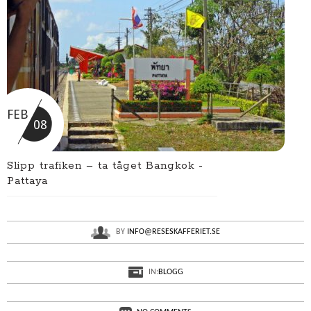
FEB
08
Slipp trafiken – ta tåget Bangkok -
Pattaya
BY
INFO@RESESKAFFERIET.SE
IN:
BLOGG