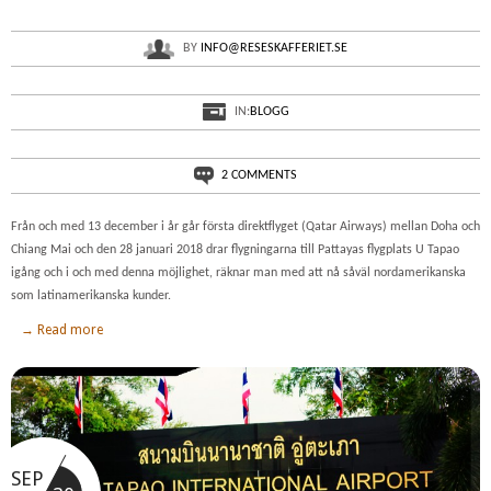
BY
INFO@RESESKAFFERIET.SE
IN:
BLOGG
2 COMMENTS
Från och med 13 december i år går första direktflyget (Qatar Airways) mellan Doha och
Chiang Mai och den 28 januari 2018 drar flygningarna till Pattayas flygplats U Tapao
igång och i och med denna möjlighet, räknar man med att nå såväl nordamerikanska
som latinamerikanska kunder.
→ Read more
SEP