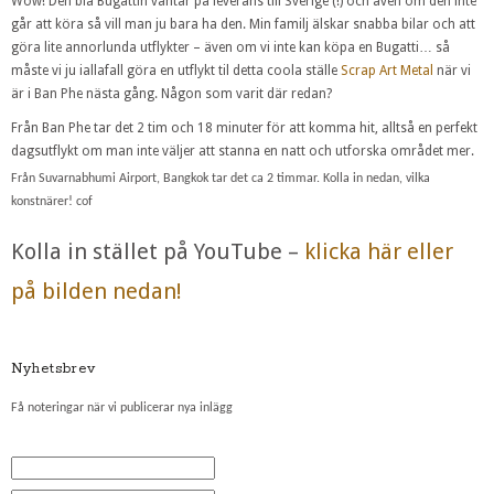
Wow! Den blå Bugattin väntar på leverans till Sverige (!) och även om den inte
går att köra så vill man ju bara ha den. Min familj älskar snabba bilar och att
göra lite annorlunda utflykter – även om vi inte kan köpa en Bugatti… så
måste vi ju iallafall göra en utflykt til detta coola ställe
Scrap Art Metal
när vi
är i Ban Phe nästa gång. Någon som varit där redan?
Från Ban Phe tar det 2 tim och 18 minuter för att komma hit, alltså en perfekt
dagsutflykt om man inte väljer att stanna en natt och utforska området mer.
Från Suvarnabhumi Airport, Bangkok tar det ca 2 timmar. Kolla in nedan, vilka
konstnärer! cof
Kolla in stället på YouTube –
klicka här eller
på bilden nedan!
Nyhetsbrev
Få noteringar när vi publicerar nya inlägg