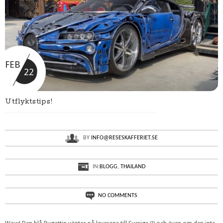
FEB
22
Utflyktstips!
BY
INFO@RESESKAFFERIET.SE
IN:
BLOGG
,
THAILAND
NO COMMENTS