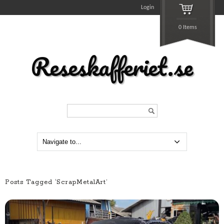
Login
0 Items
Reseskafferiet.se
Search...
Posts Tagged ‘ScrapMetalArt’