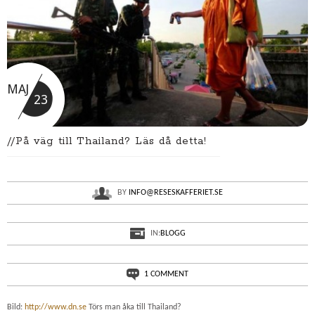
MAJ
23
//På väg till Thailand? Läs då detta!
BY
INFO@RESESKAFFERIET.SE
IN:
BLOGG
1 COMMENT
Bild:
http://www.dn.se
Törs man åka till Thailand?