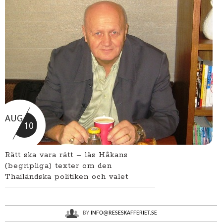
AUG
10
Rätt ska vara rätt – läs Håkans
(begripliga) texter om den
Thailändska politiken och valet
BY
INFO@RESESKAFFERIET.SE