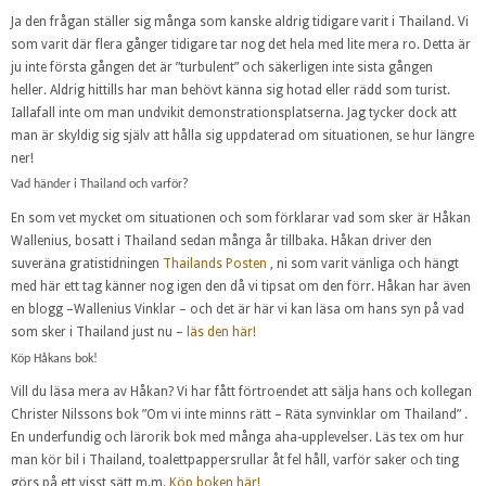
Ja den frågan ställer sig många som kanske aldrig tidigare varit i Thailand. Vi
som varit där flera gånger tidigare tar nog det hela med lite mera ro. Detta är
ju inte första gången det är ”turbulent” och säkerligen inte sista gången
heller. Aldrig hittills har man behövt känna sig hotad eller rädd som turist.
Iallafall inte om man undvikit demonstrationsplatserna. Jag tycker dock att
man är skyldig sig själv att hålla sig uppdaterad om situationen, se hur längre
ner!
Vad händer i Thailand och varför?
En som vet mycket om situationen och som förklarar vad som sker är Håkan
Wallenius, bosatt i Thailand sedan många år tillbaka. Håkan driver den
suveräna gratistidningen
Thailands Posten
, ni som varit vänliga och hängt
med här ett tag känner nog igen den då vi tipsat om den förr. Håkan har även
en blogg –Wallenius Vinklar – och det är här vi kan läsa om hans syn på vad
som sker i Thailand just nu –
läs den här!
Köp Håkans bok!
Vill du läsa mera av Håkan? Vi har fått förtroendet att sälja hans och kollegan
Christer Nilssons bok ”Om vi inte minns rätt – Räta synvinklar om Thailand” .
En underfundig och lärorik bok med många aha-upplevelser. Läs tex om hur
man kör bil i Thailand, toalettpappersrullar åt fel håll, varför saker och ting
görs på ett visst sätt m.m.
Köp boken här!