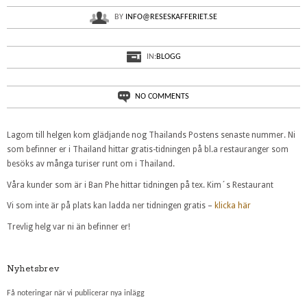
BY
INFO@RESESKAFFERIET.SE
IN:
BLOGG
NO COMMENTS
Lagom till helgen kom glädjande nog Thailands Postens senaste nummer. Ni
som befinner er i Thailand hittar gratis-tidningen på bl.a restauranger som
besöks av många turiser runt om i Thailand.
Våra kunder som är i Ban Phe hittar tidningen på tex. Kim´s Restaurant
Vi som inte är på plats kan ladda ner tidningen gratis –
klicka här
Trevlig helg var ni än befinner er!
Nyhetsbrev
Få noteringar när vi publicerar nya inlägg