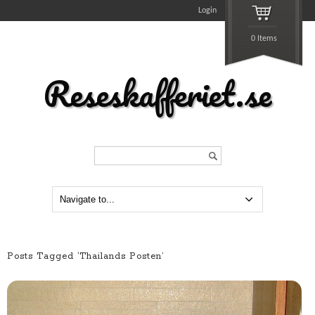
Login
0 Items
Reseskafferiet.se
Search...
Posts Tagged ‘Thailands Posten’