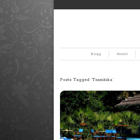
Blogg
Hotell
Posts Tagged ‘Tsambika’