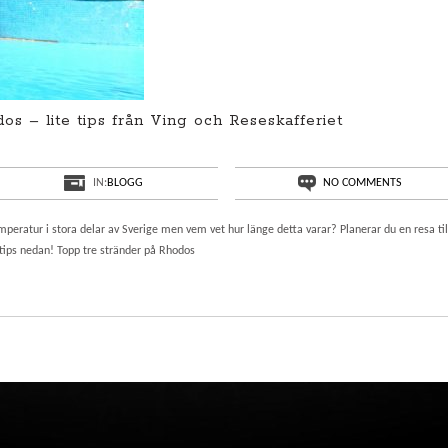
os – lite tips från Ving och Reseskafferiet
IN:
BLOGG
NO COMMENTS
ratur i stora delar av Sverige men vem vet hur länge detta varar? Planerar du en resa til
tips nedan! Topp tre stränder på Rhodos