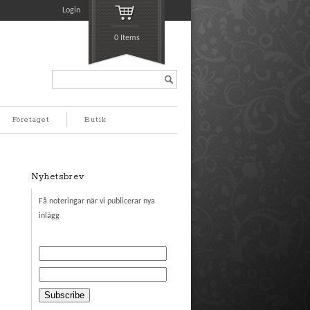
Login
0 Items
Search...
Företaget
Butik
Nyhetsbrev
Få noteringar när vi publicerar nya
inlägg