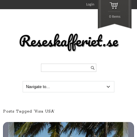
Login
0 Items
Reseskafferiet.se
Search...
Posts Tagged ‘Visa USA’