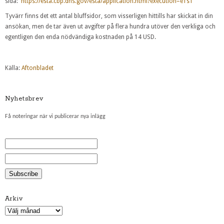
sida:
https://esta.cbp.dhs.gov/esta/application.html?execution=e1s1
Tyvärr finns det ett antal bluffsidor, som visserligen hittills har skickat in din
ansökan, men de tar även ut avgifter på flera hundra utöver den verkliga och
egentligen den enda nödvändiga kostnaden på 14 USD.
Källa:
Aftonbladet
Nyhetsbrev
Få noteringar när vi publicerar nya inlägg
Arkiv
Arkiv