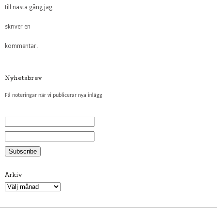
till nästa gång jag
skriver en
kommentar.
Nyhetsbrev
Få noteringar när vi publicerar nya inlägg
Arkiv
Arkiv