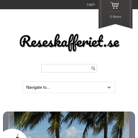
Login
0 Items
Reseskafferiet.se
Search...