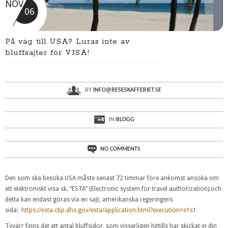
NOV
06
På väg till USA? Luras inte av
bluffsajter för VISA!
BY
INFO@RESESKAFFERIET.SE
IN:
BLOGG
NO COMMENTS
Den som ska besöka USA måste senast 72 timmar före ankomst ansöka om
ett elektroniskt visa sk. ”ESTA” (Electronic system for travel authorization).och
detta kan endast göras via en sajt, amerikanska regeringens
sida:
https://esta.cbp.dhs.gov/esta/application.html?execution=e1s1
Tyvärr finns det ett antal bluffsidor, som visserligen hittills har skickat in din