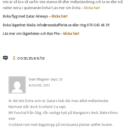
inte är så bra så varför inte stanna till efter mellanlandning och ta en eller två
nätter extra i spännande Doha? Läs mer om Doha –
klicka här!
Boka flyg med Qatar Airways –
klicka här!
Boka lägenhet: Maila: info@reseskafferiet.se eller ring 070-545 46 39
Läs mer om lägenheten och Ban Phe –
klicka här!
2
comments
Ivan Wagner
says:
20
AUGUSTI, 2013
Är det inte Doha som är Qatars Hub där man alltid mellanlandar.
Närmast står dock Scotland 2:a sept.
MV Funchal från Gbg. Vår vanliga hytt på Navigators deck. Bättre finns
inte!
Scotland runt med dagsstopp på intressanta platser utefter kusten.