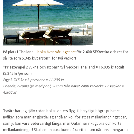
På plats i Thailand –
boka även vår lägenhet
för
2.400 SEK/vecka
och res för
så lite som 5.345 kr/person* för två veckor!
*Prisexempel 2 vuxna och ett barn två veckor i Thailand = 16.035 kr totalt
(5.345 kr/person):
Flyg 3.745 kr x 3 personer = 11.235 kr
Boende: 2-rums lgh med pool, 500 m från havet 2400 kr/vecka x 2 veckor =
4.800 kr
Tyvärr har jag själv redan bokat vinters flyg till betydligt högre pris men
nyfiken som man är gjorde jag ändå en koll för att se mellanlandningstider,
som ju kan vara vedervärdigt långa, men Qatar har riktigt bra och korta
mellanlandningar! Skulle man bara kunna åka ett datum när anslutningarna