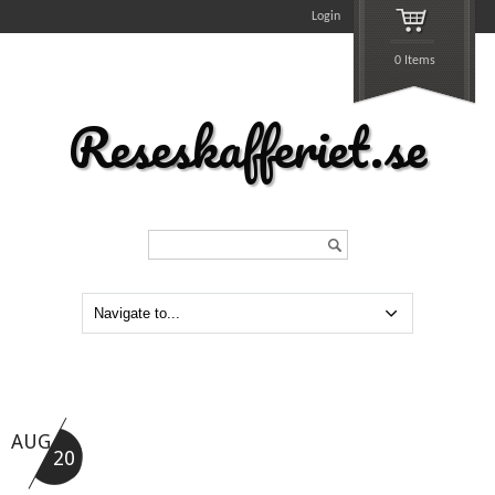
Login
0 Items
Reseskafferiet.se
Search...
AUG
20