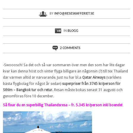
BY
INFO@RESESKAFFERIET.SE
Thailand flyg + boende 2 veckor fr. 5345
kr/person!
IN:
BLOGG
2 COMMENTS
-Swooosch! Sa det och så var sommaren över men den som har lite dagar
kvar kan denna höst och vinter flyga billigare än någonsin (?) till tex Thailand
där värmen alltid är närvarande. Just nu har bl.a
Qatar Airways
(världens
bästa flygbolag för något år sedan)
superpriser från 3745 kr/person för
Sthlm – Bangkok tur och retur.
Resan måste bokas senast 31 augusti och
genomföras före 10 december.
Så fixar du en superbillig Thailandsresa – fr. 5.345 kr/person inkl boende!