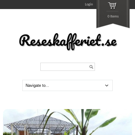
Login
0 Items
Reseskafferiet.se
Search...