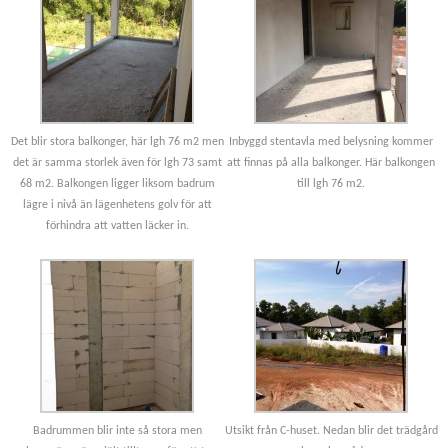
Det blir stora balkonger, här lgh 76 m2 men
Inbyggd stentavla med belysning kommer
det är samma storlek även för lgh 73 samt
att finnas på alla balkonger. Här balkongen
68 m2. Balkongen ligger liksom badrum
till lgh 76 m2.
lägre i nivå än lägenhetens golv för att
förhindra att vatten läcker in.
Badrummen blir inte så stora men
Utsikt från C-huset. Nedan blir det trädgård