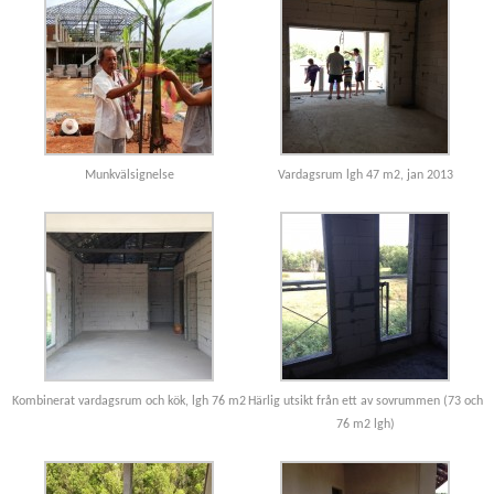
Munkvälsignelse
Vardagsrum lgh 47 m2, jan 2013
Kombinerat vardagsrum och kök, lgh 76 m2
Härlig utsikt från ett av sovrummen (73 och
76 m2 lgh)