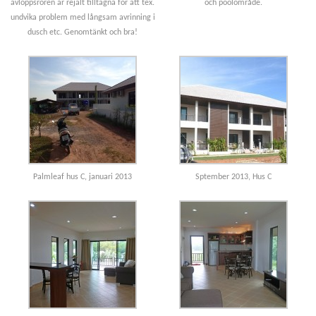
avloppsrören är rejält tilltagna för att tex.
och poolområde.
undvika problem med långsam avrinning i
dusch etc. Genomtänkt och bra!
Palmleaf hus C, januari 2013
Sptember 2013, Hus C