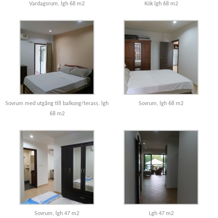
Vardagsrum, lgh 68 m2
Kök lgh 68 m2
Sovrum med utgång till balkong/terass, lgh
Sovrum, lgh 68 m2
68 m2
Sovrum, lgh 47 m2
Lgh 47 m2