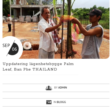
SEP
06
Uppdatering lägenhetsbygge Palm
Leaf, Ban Phe THAILAND
BY
ADMIN
IN:
BLOGG