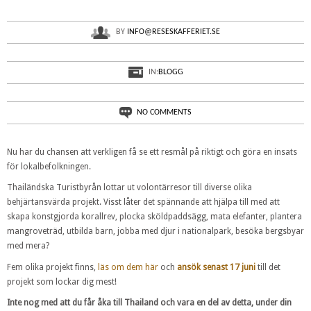
BY
INFO@RESESKAFFERIET.SE
Vinn två veckos volontärresa till Thailand!
IN:
BLOGG
NO COMMENTS
Nu har du chansen att verkligen få se ett resmål på riktigt och göra en insats
för lokalbefolkningen.
Thailändska Turistbyrån lottar ut volontärresor till diverse olika
behjärtansvärda projekt. Visst låter det spännande att hjälpa till med att
skapa konstgjorda korallrev, plocka sköldpaddsägg, mata elefanter, plantera
mangroveträd, utbilda barn, jobba med djur i nationalpark, besöka bergsbyar
med mera?
Fem olika projekt finns,
läs om dem här
och
ansök senast 17 juni
till det
projekt som lockar dig mest!
Inte nog med att du får åka till Thailand och vara en del av detta, under din