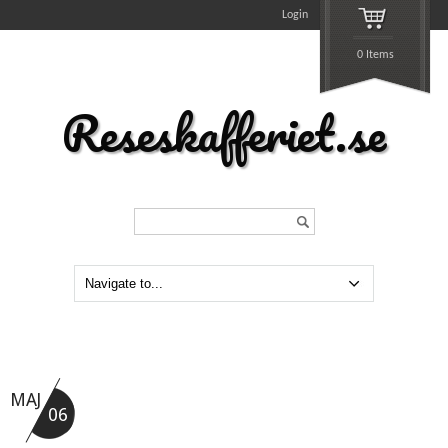
Login
0 Items
Reseskafferiet.se
Search...
MAJ
06