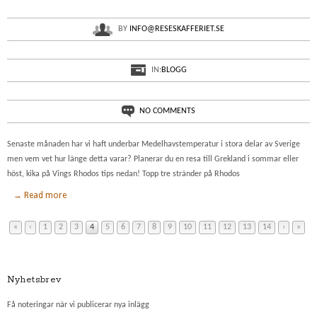
BY
INFO@RESESKAFFERIET.SE
IN:
BLOGG
NO COMMENTS
Senaste månaden har vi haft underbar Medelhavstemperatur i stora delar av Sverige
men vem vet hur länge detta varar? Planerar du en resa till Grekland i sommar eller
höst, kika på Vings Rhodos tips nedan! Topp tre stränder på Rhodos
→ Read more
«
‹
1
2
3
4
5
6
7
8
9
10
11
12
13
14
›
»
Nyhetsbrev
Få noteringar när vi publicerar nya inlägg