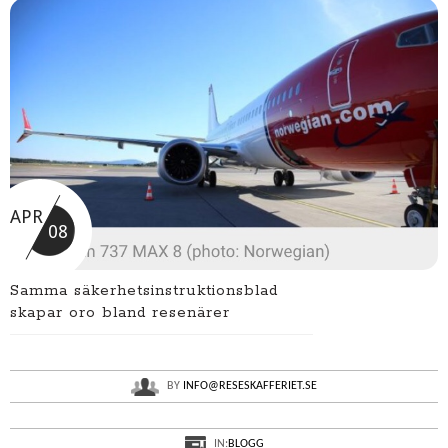
APR
08
Samma säkerhetsinstruktionsblad
skapar oro bland resenärer
BY
INFO@RESESKAFFERIET.SE
IN:
BLOGG