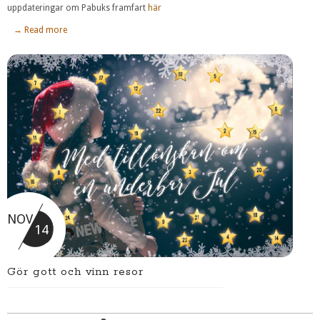
uppdateringar om Pabuks framfart
här
→ Read more
NOV
14
Gör gott och vinn resor