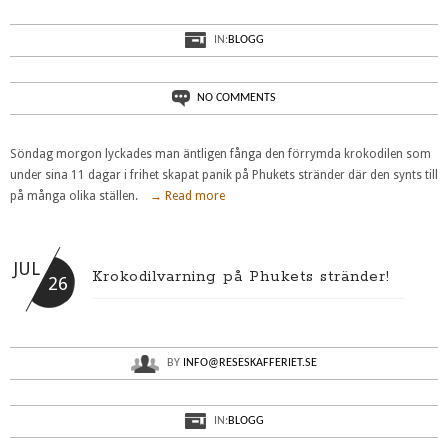
IN:
BLOGG
NO COMMENTS
Söndag morgon lyckades man äntligen fånga den förrymda krokodilen som
under sina 11 dagar i frihet skapat panik på Phukets stränder där den synts till
på många olika ställen.
→ Read more
JUL
Krokodilvarning på Phukets stränder!
26
BY
INFO@RESESKAFFERIET.SE
IN:
BLOGG