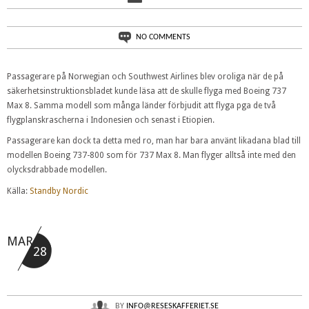
NO COMMENTS
Passagerare på Norwegian och Southwest Airlines blev oroliga när de på
säkerhetsinstruktionsbladet kunde läsa att de skulle flyga med Boeing 737
Max 8. Samma modell som många länder förbjudit att flyga pga de två
flygplanskrascherna i Indonesien och senast i Etiopien.
Passagerare kan dock ta detta med ro, man har bara använt likadana blad till
modellen Boeing 737-800 som för 737 Max 8. Man flyger alltså inte med den
olycksdrabbade modellen.
Källa:
Standby Nordic
MAR
28
BY
INFO@RESESKAFFERIET.SE