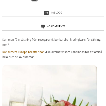
Wow Air i konkurs – vad gäller om du köpt
biljett?
IN:
BLOGG
NO COMMENTS
Kan man få ersättning från resegaranti, konkursbo, kreditgivare, försäkring
mm?
Konsument Europa berättar här
vilka alternativ som kan finnas för att återfå
hela eller del av summan.