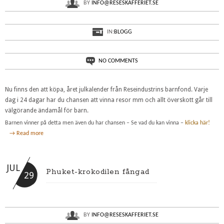
BY
INFO@RESESKAFFERIET.SE
IN:
BLOGG
NO COMMENTS
Nu finns den att köpa, året julkalender från Reseindustrins barnfond. Varje
dag i 24 dagar har du chansen att vinna resor mm och allt överskott går till
välgörande ändamål för barn.
Barnen vinner på detta men även du har chansen – Se vad du kan vinna –
klicka här!
→ Read more
JUL
Phuket-krokodilen fångad
29
BY
INFO@RESESKAFFERIET.SE