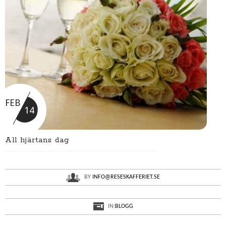
FEB
14
All hjärtans dag
BY
INFO@RESESKAFFERIET.SE
IN:
BLOGG