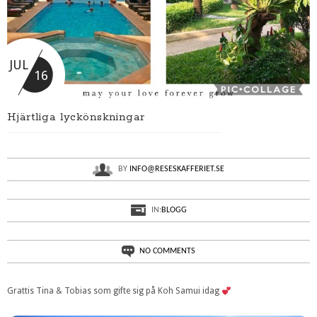
JUL
16
Hjärtliga lyckönskningar
BY
INFO@RESESKAFFERIET.SE
IN:
BLOGG
NO COMMENTS
Grattis Tina & Tobias som gifte sig på Koh Samui idag