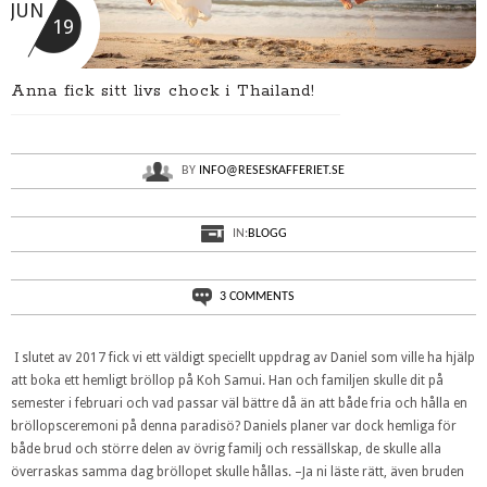
JUN
19
Anna fick sitt livs chock i Thailand!
BY
INFO@RESESKAFFERIET.SE
IN:
BLOGG
3 COMMENTS
I slutet av 2017 fick vi ett väldigt speciellt uppdrag av Daniel som ville ha hjälp
att boka ett hemligt bröllop på Koh Samui. Han och familjen skulle dit på
semester i februari och vad passar väl bättre då än att både fria och hålla en
bröllopsceremoni på denna paradisö? Daniels planer var dock hemliga för
både brud och större delen av övrig familj och ressällskap, de skulle alla
överraskas samma dag bröllopet skulle hållas. –Ja ni läste rätt, även bruden